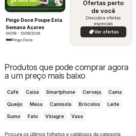
Ofertas perto
de você
Descubra ofertas
Pingo Doce Poupe Esta
especiais
Semana Açores
Ver ofertas
06/08 - 12/08/2026
Pingo Doce
Produtos que pode comprar agora
a um preço mais baixo
Café
Caixa
Smartphone
Cerveja
Cama
Queijo
Mesa
Camisola
Brócolos
Leite
Sumo
Fato
Vinagre
Vaso
Procura os últimos folhetos e catálogos da categoria