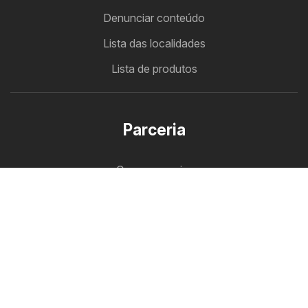
Denunciar conteúdo
Lista das localidades
Lista de produtos
Parceria
Folheto Intermarché
Como anunciar
zona B2B
Panfleteiro
Todos os folhetos num só lugar.