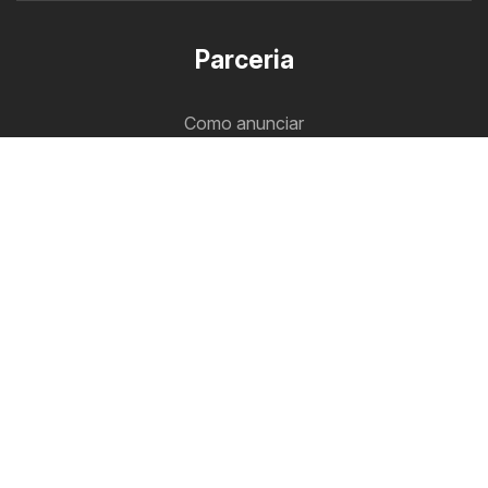
Parceria
Folheto Pingo Doce
Como anunciar
zona B2B
Panfleteiro
Todos os folhetos num só lugar.
Siga-nos
Outros países:
Argentina
Brasil
Chile
Colombia