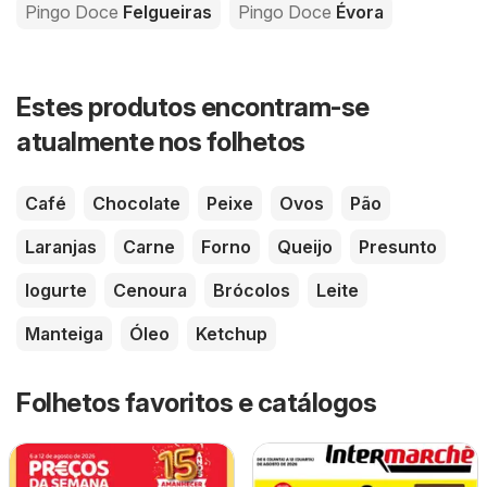
Pingo Doce
Felgueiras
Pingo Doce
Évora
Estes produtos encontram-se
atualmente nos folhetos
Café
Chocolate
Peixe
Ovos
Pão
Laranjas
Carne
Forno
Queijo
Presunto
Iogurte
Cenoura
Brócolos
Leite
Manteiga
Óleo
Ketchup
Folhetos favoritos e catálogos