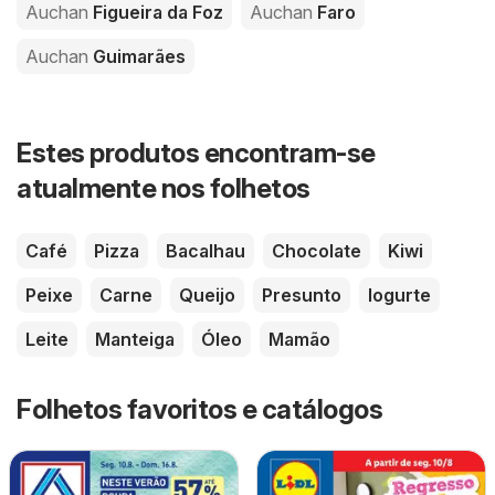
Auchan
Figueira da Foz
Auchan
Faro
Auchan
Guimarães
Estes produtos encontram-se
atualmente nos folhetos
Café
Pizza
Bacalhau
Chocolate
Kiwi
Peixe
Carne
Queijo
Presunto
Iogurte
Leite
Manteiga
Óleo
Mamão
Folhetos favoritos e catálogos