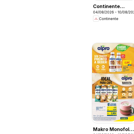
Continente
04/08/2026 - 10/08/20
Folheto
Continente
Makro Monofolh