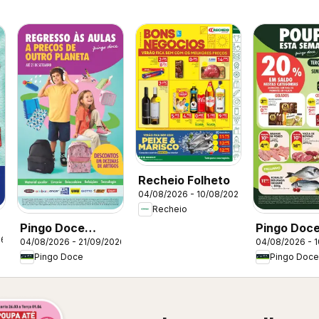
Recheio Folheto
04/08/2026 - 10/08/2026
Recheio
Pingo Doce
Pingo Doc
26
04/08/2026 - 21/09/2026
04/08/2026 - 
Regresso às
Folheto
Pingo Doce
Pingo Doce
Aulas 2026
Hipers