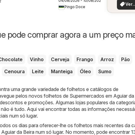
04/08/2026 - 10/08/2026
DocePoupe Esta
26
perto de
Ver
Pingo Doce
Semana Madeira
ofer
ue pode comprar agora a um preço ma
Chocolate
Vinho
Cerveja
Frango
Arroz
Pão
Cenoura
Leite
Manteiga
Óleo
Sumo
ontra uma grande variedade de folhetos e catálogos de
avegue pelos novos folhetos de Supermercados em Aguiar da 
s descontos e promoções. Algumas lojas populares da categori
o não é tudo. Aqui vai encontrar todas as informações necessá
iais num só lugar.
dos os dias para oferecer-lhe os folhetos mais recentes da c
guiar da Beira num só lugar. No momento, pode encontrar 1