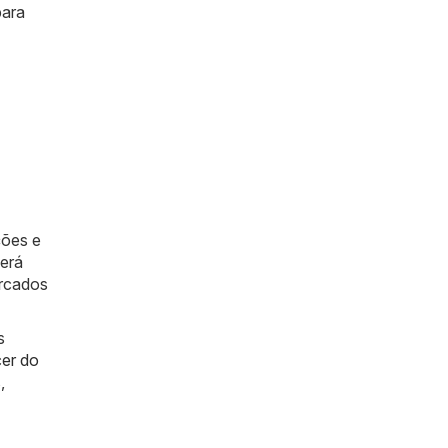
para
ções e
berá
ercados
s
er do
s
,