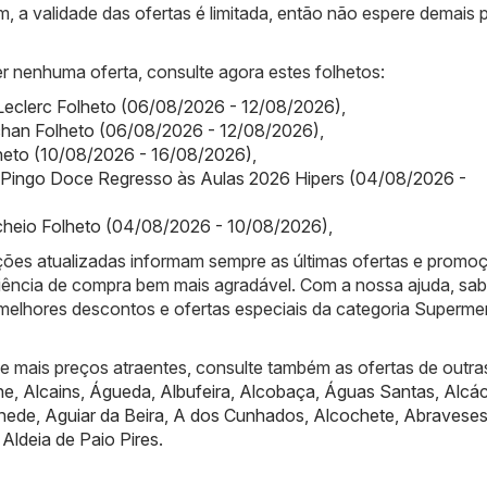
m, a validade das ofertas é limitada, então não espere demais 
r nenhuma oferta, consulte agora estes folhetos:
.Leclerc Folheto (06/08/2026 - 12/08/2026)
,
han Folheto (06/08/2026 - 12/08/2026)
,
olheto (10/08/2026 - 16/08/2026)
,
 Pingo Doce Regresso às Aulas 2026 Hipers (04/08/2026 -
cheio Folheto (04/08/2026 - 10/08/2026)
,
ões atualizadas informam sempre as últimas ofertas e promo
iência de compra bem mais agradável. Com a nossa ajuda, sa
melhores descontos e ofertas especiais da categoria Superm
de mais preços atraentes, consulte também as ofertas de outra
he
,
Alcains
,
Águeda
,
Albufeira
,
Alcobaça
,
Águas Santas
,
Alcác
nede
,
Aguiar da Beira
,
A dos Cunhados
,
Alcochete
,
Abravese
,
Aldeia de Paio Pires
.