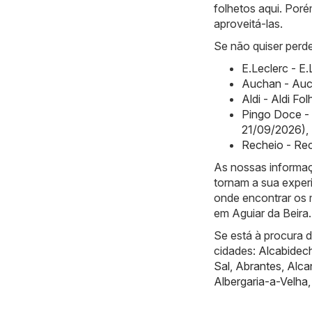
folhetos aqui. Poré
aproveitá-las.
Se não quiser perde
E.Leclerc - E
Auchan - Auc
Aldi - Aldi F
Pingo Doce -
21/09/2026)
,
Recheio - Re
As nossas informaç
tornam a sua exper
onde encontrar os 
em Aguiar da Beira.
Se está à procura 
cidades:
Alcabidec
Sal
,
Abrantes
,
Alca
Albergaria-a-Velha