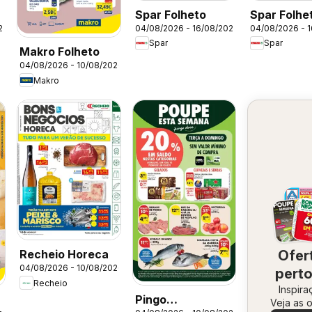
Spar Folheto
Spar Folhe
04/08/2026 - 16/08/2026
04/08/2026 - 
26
Spar
Spar
Makro Folheto
04/08/2026 - 10/08/2026
Makro
Ofer
Recheio Horeca
04/08/2026 - 10/08/2026
perto
Recheio
Inspira
vo
Pingo
a
Veja as o