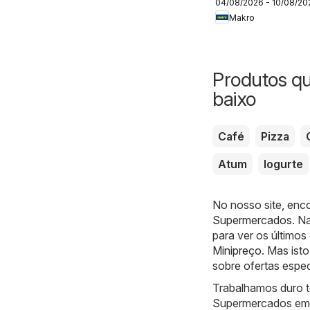
04/08/2026 - 10/08/20
Alpro
Makro
Produtos q
baixo
Café
Pizza
Atum
Iogurte
No nosso site, enc
Supermercados
. N
para ver os último
Minipreço
. Mas ist
sobre ofertas espec
Trabalhamos duro to
Supermercados em A