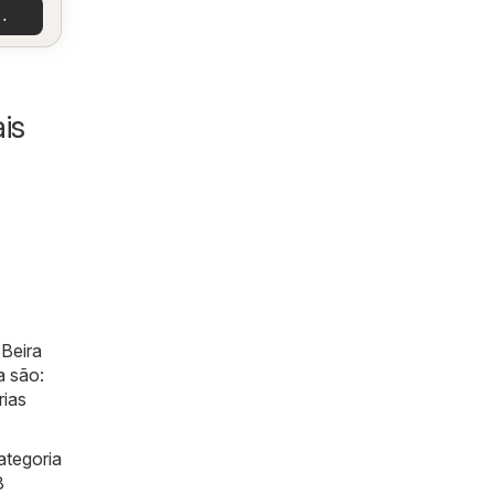
 você!
tas
is
Beira
a são:
rias
ategoria
3