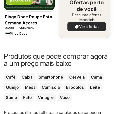
Ofertas perto
de você
Descubra ofertas
Pingo Doce Poupe Esta
especiais
Semana Açores
Ver ofertas
06/08 - 12/08/2026
Pingo Doce
Produtos que pode comprar agora
a um preço mais baixo
Café
Caixa
Smartphone
Cerveja
Cama
Queijo
Mesa
Camisola
Brócolos
Leite
Sumo
Fato
Vinagre
Vaso
Procura os últimos folhetos e catálogos da categoria