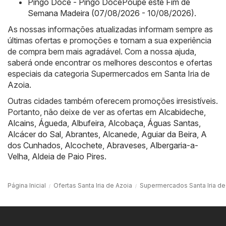
Pingo Doce - Pingo DocePoupe este Fim de
Semana Madeira (07/08/2026 - 10/08/2026)
.
As nossas informações atualizadas informam sempre as
últimas ofertas e promoções e tornam a sua experiência
de compra bem mais agradável. Com a nossa ajuda,
saberá onde encontrar os melhores descontos e ofertas
especiais da categoria Supermercados em Santa Iria de
Azoia.
Outras cidades também oferecem promoções irresistíveis.
Portanto, não deixe de ver as ofertas em
Alcabideche
,
Alcains
,
Águeda
,
Albufeira
,
Alcobaça
,
Águas Santas
,
Alcácer do Sal
,
Abrantes
,
Alcanede
,
Aguiar da Beira
,
A
dos Cunhados
,
Alcochete
,
Abraveses
,
Albergaria-a-
Velha
,
Aldeia de Paio Pires
.
Página Inicial
Ofertas Santa Iria de Azoia
Supermercados Santa Iria de