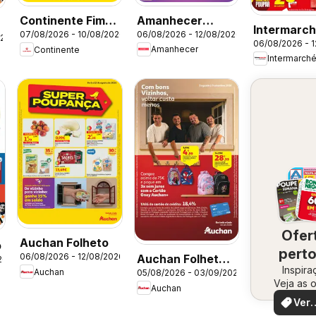
Amanhecer
Continente Fim
Intermarc
06/08/2026 - 12/08/2026
07/08/2026 - 10/08/2026
Folheto
de Semana à
026
06/08/2026 - 
Folheto
Amanhecer
Continente
Continente
Intermarch
Ofer
Auchan Folheto
o
perto
06/08/2026 - 12/08/2026
Auchan Folheto
26
Inspira
vo
Auchan
05/08/2026 - 03/09/2026
Escolar
Veja as o
Auchan
perto de
Ver