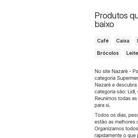
Produtos q
baixo
Café
Caixa
Brócolos
Leit
No site
Nazaré - Pa
categoria
Superme
Nazaré e descubra 
categoria são:
Lidl
,
Reunimos todas as 
para si.
Todos os dias, pes
estão as melhores 
Organizamos todos 
rapidamente o que 