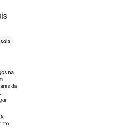
tas
is
sola
gos na
em
lares da
.
gar
de
ento.