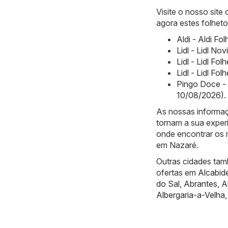
Visite o nosso site
agora estes folheto
Aldi - Aldi F
Lidl - Lidl N
Lidl - Lidl F
Lidl - Lidl F
Pingo Doce -
10/08/2026)
.
As nossas informaç
tornam a sua exper
onde encontrar os 
em Nazaré.
Outras cidades tam
ofertas em
Alcabid
do Sal
,
Abrantes
,
A
Albergaria-a-Velha