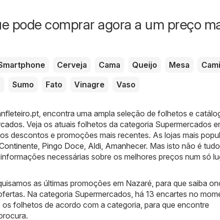
ofer
ue pode comprar agora a um preço ma
Smartphone
Cerveja
Cama
Queijo
Mesa
Cami
e
Sumo
Fato
Vinagre
Vaso
nfleteiro.pt
, encontra uma ampla seleção de folhetos e catálo
rcados
. Veja os atuais folhetos da categoria Supermercados 
os descontos e promoções mais recentes. As lojas mais popu
Continente
,
Pingo Doce
,
Aldi
,
Amanhecer
. Mas isto não é tudo
informações necessárias sobre os melhores preços num só lu
quisamos as últimas promoções em Nazaré, para que saiba on
ofertas. Na categoria Supermercados, há 13 encartes no mom
os folhetos de acordo com a categoria, para que encontre
procura.