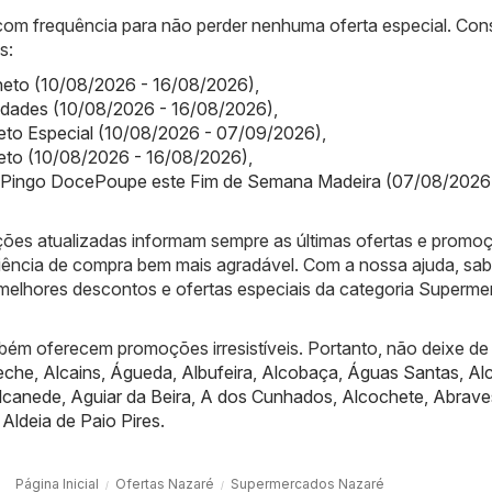
 com frequência para não perder nenhuma oferta especial. Con
s:
olheto (10/08/2026 - 16/08/2026)
,
ovidades (10/08/2026 - 16/08/2026)
,
olheto Especial (10/08/2026 - 07/09/2026)
,
olheto (10/08/2026 - 16/08/2026)
,
 Pingo DocePoupe este Fim de Semana Madeira (07/08/2026
ões atualizadas informam sempre as últimas ofertas e promo
iência de compra bem mais agradável. Com a nossa ajuda, sa
melhores descontos e ofertas especiais da categoria Superm
bém oferecem promoções irresistíveis. Portanto, não deixe de
eche
,
Alcains
,
Águeda
,
Albufeira
,
Alcobaça
,
Águas Santas
,
Al
lcanede
,
Aguiar da Beira
,
A dos Cunhados
,
Alcochete
,
Abrave
,
Aldeia de Paio Pires
.
Página Inicial
Ofertas Nazaré
Supermercados Nazaré