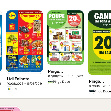
Pingo
07/08/2026 - 10/08/2026
DocePoupe este
Lidl Folheto
Pingo
Pingo Doce
Fim de Semana
26
10/08/2026 - 16/08/2026
07/08/2026 - 
DocePoupe
Madeira
Lidl
Pingo Doce
Fim de Se