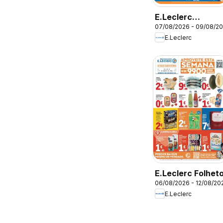
E.Leclerc
07/08/2026 - 09/08/2
Catálogo Fim de
E.Leclerc
Semana
E.Leclerc Folhet
06/08/2026 - 12/08/20
E.Leclerc