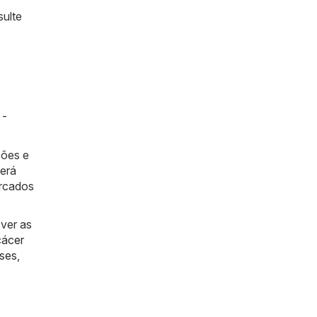
sulte
 -
ções e
berá
ercados
 ver as
cácer
ses
,