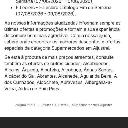
Semana (07/08/2026 - 10/08/2026)
,
E.Leclerc - E.Leclerc Catálogo Fim de Semana
(07/08/2026 - 09/08/2026)
.
As nossas informações atualizadas informam sempre as
últimas ofertas e promoções e tornam a sua experiência
de compra bem mais agradável. Com a nossa ajuda,
saberá onde encontrar os melhores descontos e ofertas
especiais da categoria Supermercados em Aljustrel.
Se está à procura de mais preços atraentes, consulte
também as ofertas de outras cidades:
Alcabideche
,
Alcains
,
Águeda
,
Albufeira
,
Alcobaça
,
Águas Santas
,
Alcácer do Sal
,
Abrantes
,
Alcanede
,
Aguiar da Beira
,
A
dos Cunhados
,
Alcochete
,
Abraveses
,
Albergaria-a-
Velha
,
Aldeia de Paio Pires
.
Página Inicial
Ofertas Aljustrel
Supermercados Aljustrel