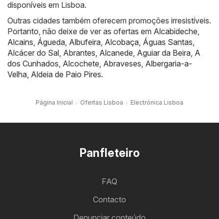
disponíveis em Lisboa.
Outras cidades também oferecem promoções irresistíveis.
Portanto, não deixe de ver as ofertas em
Alcabideche
,
Alcains
,
Águeda
,
Albufeira
,
Alcobaça
,
Águas Santas
,
Alcácer do Sal
,
Abrantes
,
Alcanede
,
Aguiar da Beira
,
A
dos Cunhados
,
Alcochete
,
Abraveses
,
Albergaria-a-
Velha
,
Aldeia de Paio Pires
.
Página Inicial
Ofertas Lisboa
Electrónica Lisboa
Panfleteiro
FAQ
Contacto
Denunciar conteúdo