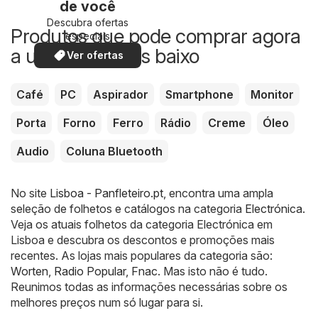
de você
Descubra ofertas
Produtos que pode comprar agora
especiais
a um preço mais baixo
Ver ofertas
Café
PC
Aspirador
Smartphone
Monitor
Porta
Forno
Ferro
Rádio
Creme
Óleo
Audio
Coluna Bluetooth
No site
Lisboa - Panfleteiro.pt
, encontra uma ampla
seleção de folhetos e catálogos na categoria
Electrónica
.
Veja os atuais folhetos da categoria Electrónica em
Lisboa e descubra os descontos e promoções mais
recentes. As lojas mais populares da categoria são:
Worten
,
Radio Popular
,
Fnac
. Mas isto não é tudo.
Reunimos todas as informações necessárias sobre os
melhores preços num só lugar para si.