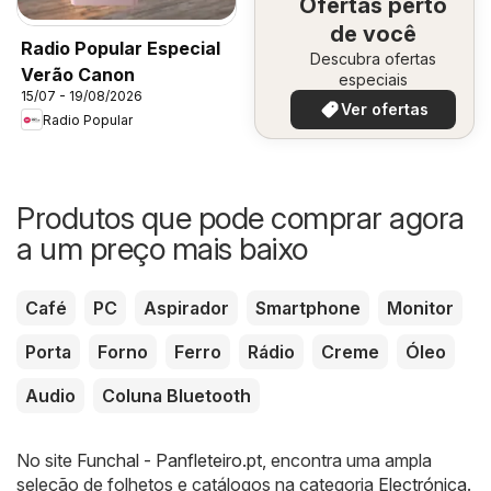
Ofertas perto
de você
Radio Popular Especial
Descubra ofertas
Verão Canon
especiais
15/07 - 19/08/2026
Ver ofertas
Radio Popular
Produtos que pode comprar agora
a um preço mais baixo
Café
PC
Aspirador
Smartphone
Monitor
Porta
Forno
Ferro
Rádio
Creme
Óleo
Audio
Coluna Bluetooth
No site
Funchal - Panfleteiro.pt
, encontra uma ampla
seleção de folhetos e catálogos na categoria
Electrónica
.