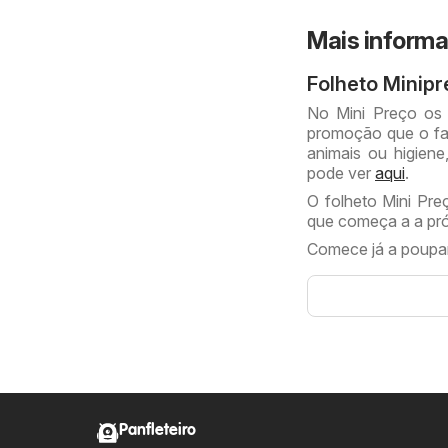
Mais informa
Folheto Minip
No Mini Preço os
promoção que o faz
animais ou higiene
pode ver
aqui
.
O folheto Mini Pre
que começa a a pr
Comece já a poupar
Panfleteiro