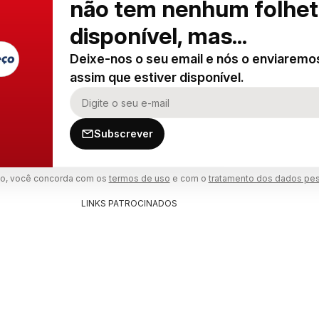
não tem nenhum folhe
disponível, mas...
Deixe-nos o seu email e nós o enviaremo
assim que estiver disponível.
Subscrever
rio, você concorda com os
termos de uso
e com o
tratamento dos dados pe
LINKS PATROCINADOS