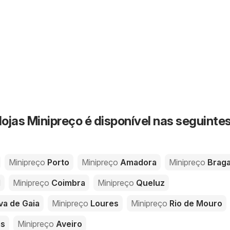
lojas Minipreço é disponível nas seguinte
Minipreço
Porto
Minipreço
Amadora
Minipreço
Brag
l
Minipreço
Coimbra
Minipreço
Queluz
va de Gaia
Minipreço
Loures
Minipreço
Rio de Mouro
as
Minipreço
Aveiro