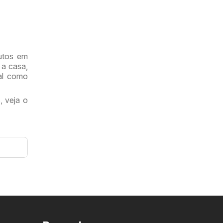
utos em
 a casa,
ual como
, veja o