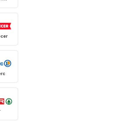
cer
erc
r