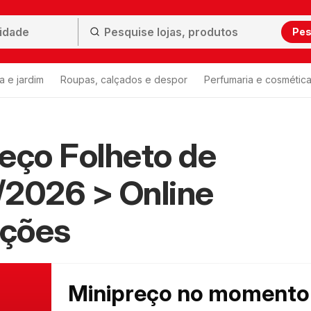
Pes
a e jardim
Roupas, calçados e despor
Perfumaria e cosmétic
eço Folheto de
/2026 > Online
ções
Minipreço no momento