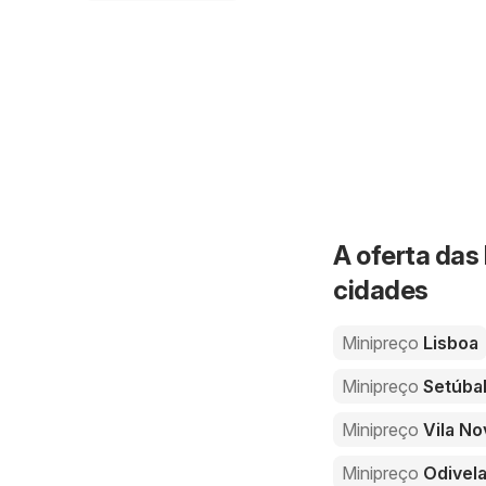
A oferta das 
cidades
Minipreço
Lisboa
Minipreço
Setúba
Minipreço
Vila No
Minipreço
Odivel