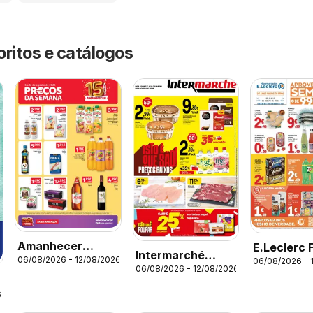
oritos e catálogos
Amanhecer
E.Leclerc 
Intermarché
06/08/2026 - 12/08/2026
Folheto
06/08/2026 - 
06/08/2026 - 12/08/2026
Folheto
6