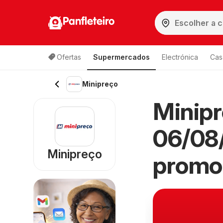
Panfleteiro
Ofertas
Supermercados
Electrónica
Cas
Minipreço
Minipr
06/08
Minipreço
promo