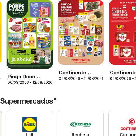
Continente
Continent
Pingo Doce
6
06/08/2026 - 19/08/2026
06/08/2026 - 
Açores
Açores
06/08/2026 - 12/08/2026
Poupe Esta
Semana Açores
 "Supermercados"
Lidl
Recheio
Contin