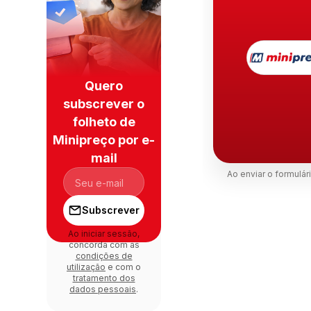
Quero
subscrever o
folheto de
Minipreço por e-
mail
Ao enviar o formulá
Subscrever
Ao iniciar sessão,
concorda com as
condições de
utilização
e com o
tratamento dos
dados pessoais
.