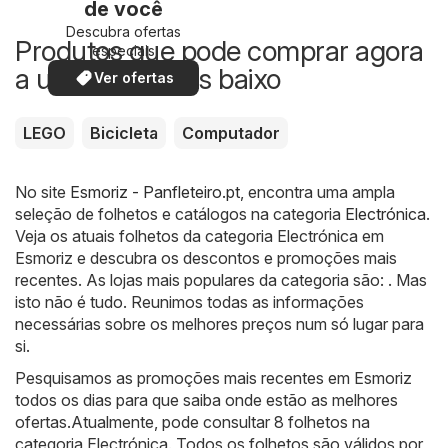
de você
Descubra ofertas
Produtos que pode comprar agora
especiais
a um preço mais baixo
Ver ofertas
LEGO
Bicicleta
Computador
No site
Esmoriz - Panfleteiro.pt
, encontra uma ampla
seleção de folhetos e catálogos na categoria
Electrónica
.
Veja os atuais folhetos da categoria Electrónica em
Esmoriz e descubra os descontos e promoções mais
recentes. As lojas mais populares da categoria são: . Mas
isto não é tudo. Reunimos todas as informações
necessárias sobre os melhores preços num só lugar para
si.
Pesquisamos as promoções mais recentes em Esmoriz
todos os dias para que saiba onde estão as melhores
ofertas.Atualmente, pode consultar 8 folhetos na
categoria Electrónica. Todos os folhetos são válidos por