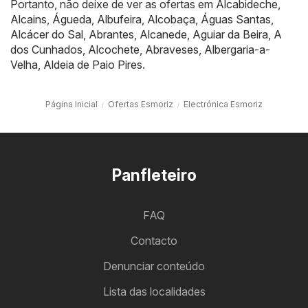
Portanto, não deixe de ver as ofertas em
Alcabideche
,
Alcains
,
Águeda
,
Albufeira
,
Alcobaça
,
Águas Santas
,
Alcácer do Sal
,
Abrantes
,
Alcanede
,
Aguiar da Beira
,
A
dos Cunhados
,
Alcochete
,
Abraveses
,
Albergaria-a-
Velha
,
Aldeia de Paio Pires
.
Página Inicial
Ofertas Esmoriz
Electrónica Esmoriz
Panfleteiro
FAQ
Contacto
Denunciar conteúdo
Lista das localidades