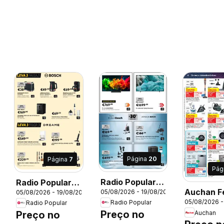
Página
20
Página
7
Pág
Radio Popular
Radio Popular
Auchan F
05/08/2026 - 19/08/2026
26
05/08/2026 - 19/08/2026
Leva 3 Paga 2
Leva 3 Paga 2
05/08/2026 -
Radio Popular
de Verão
Radio Popular
Preço no
Auchan
Preço no