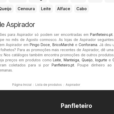
Queijo
Cenoura
Leite
Alface
Cabo
e Aspirador
ões para Aspirador só podem ser encontradas em
Panfleteiro.pt
e no mês de Agosto connosco. As lojas de Aspirador seguintes
 em Aspirador em
Pingo Doce
,
BricoMarché
e
Conforama
. Já deu 
 folhetos? Para as promoções mais recentes de Aspirador, dê uma 
tos: Nos catálogos também encontra promoções de outros produtos.
eja preços em produtos como
Leite
,
Manteiga
,
Queijo
,
Iogurte
e
oram coletados para si por
Panfleteiro.pt
. Poupe dinheiro ao
emanas.
Página Inicial
Lista de produtos
Aspirador
Panfleteiro