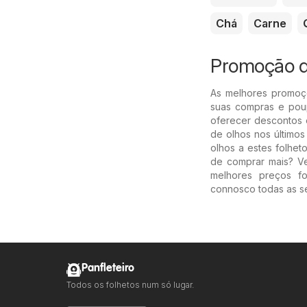
Chá
Carne
Promoção d
As melhores promoç
suas compras e poup
oferecer descontos
de olhos nos últimos
olhos a estes folhe
de comprar mais? V
melhores preços f
connosco todas as s
Panfleteiro
Todos os folhetos num só lugar.