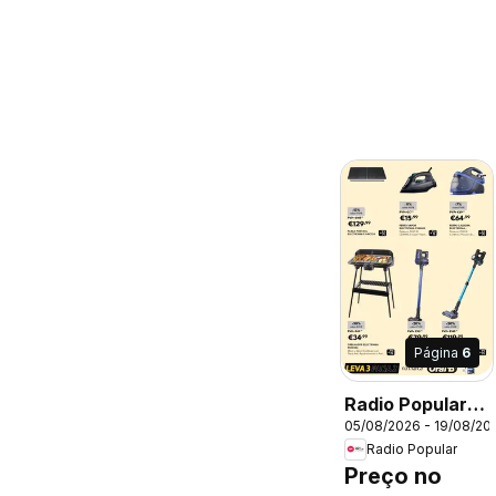
Página
6
Radio Popular
05/08/2026 - 19/08/20
Leva 3 Paga 2
Radio Popular
Preço no