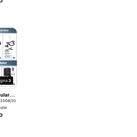
o
gina
3
ular
 31/08/2026
ular
o