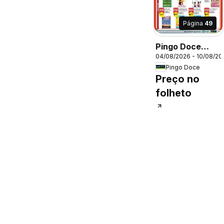
Página
49
Pingo Doce
04/08/2026 - 10/08/20
Folheto
Pingo Doce
Preço no
folheto