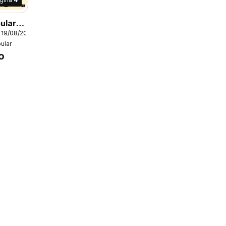
ular
 19/08/2026
ga 2
ular
o