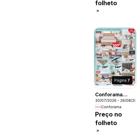
folheto
Página
7
Conforama
30/07/2026 - 26/08/2
Folheto
Conforama
Preço no
folheto