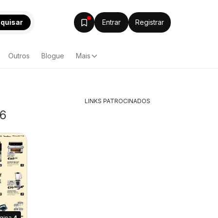
quisar
Entrar
Registrar
Outros
Blogue
Mais
LINKS PATROCINADOS
26
gina
4