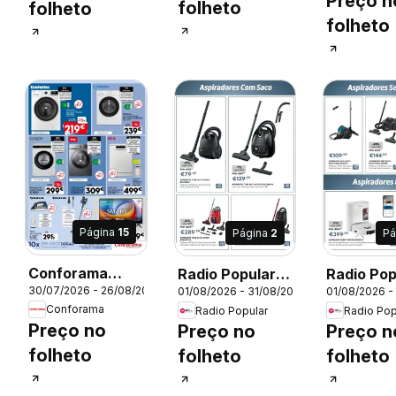
Preço n
folheto
folheto
folheto
Página
15
Página
2
Pá
Conforama
Radio Popular
Radio Pop
026
30/07/2026 - 26/08/2026
01/08/2026 - 31/08/2026
01/08/2026 -
Folheto
Bosch
Bosch
Conforama
Radio Popular
Radio Pop
Preço no
Preço no
Preço n
folheto
folheto
folheto