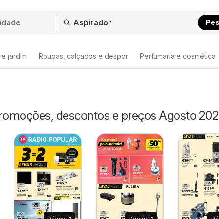
Pes
 e jardim
Roupas, calçados e despor
Perfumaria e cosmética
Promoções, descontos e preços Agosto 20
Página
1
Página
3
Pá