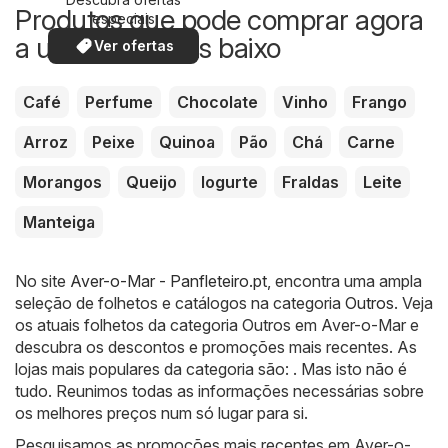
Produtos que pode comprar agora
especiais
a um preço mais baixo
Ver ofertas
Café
Perfume
Chocolate
Vinho
Frango
Arroz
Peixe
Quinoa
Pão
Chá
Carne
Morangos
Queijo
Iogurte
Fraldas
Leite
Manteiga
No site
Aver-o-Mar - Panfleteiro.pt
, encontra uma ampla
seleção de folhetos e catálogos na categoria
Outros
. Veja
os atuais folhetos da categoria Outros em Aver-o-Mar e
descubra os descontos e promoções mais recentes. As
lojas mais populares da categoria são: . Mas isto não é
tudo. Reunimos todas as informações necessárias sobre
os melhores preços num só lugar para si.
Pesquisamos as promoções mais recentes em Aver-o-