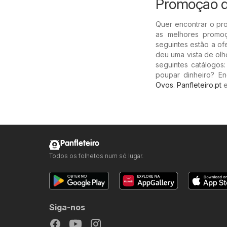
Promoção 
Quer encontrar o pr
as melhores promo
seguintes estão a o
deu uma vista de ol
seguintes catálogos
poupar dinheiro? 
Ovos
.
Panfleteiro.pt
e
Panfleteiro
Todos os folhetos num só lugar.
Siga-nos