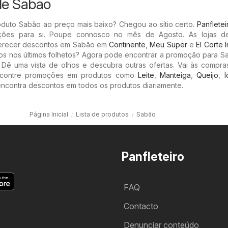
de Sabão
oduto Sabão ao preço mais baixo? Chegou ao sítio certo.
Panfletei
ções para si. Poupe connosco no mês de Agosto. As lojas 
ferecer descontos em Sabão em
Continente
,
Meu Super
e
El Corte 
hos nos últimos folhetos? Agora pode encontrar a promoção para S
: Dê uma vista de olhos e descubra outras ofertas. Vai às compra
Encontre promoções em produtos como
Leite
,
Manteiga
,
Queijo
,
I
ncontra descontos em todos os produtos diariamente.
Página Inicial
Lista de produtos
Sabão
Panfleteiro
FAQ
Contacto
Denunciar conteúdo