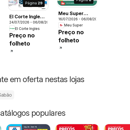
Página
29
Meu Super
26
El Corte Ingles
16/07/2026 - 06/08/2026
Folheto
24/07/2026 - 06/08/2026
Folheto
Meu Super
El Corte Ingles
Preço no
Preço no
folheto
folheto
e em oferta nestas lojas
Sabão
catálogos populares