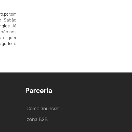
ro.pt
tem
de Sabão
Ingles
. Já
abão nos
s e quer
ogurte
e
Parceria
Como anunciar
zona B2B