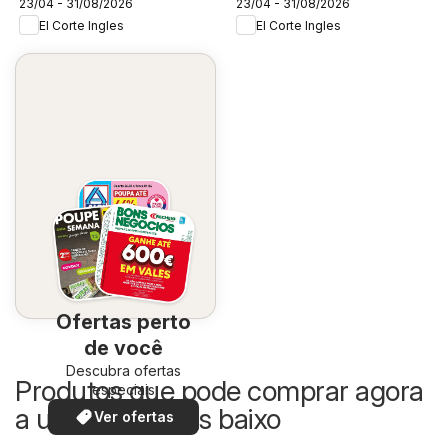
23/04 - 31/08/2026
23/04 - 31/08/2026
El Corte Ingles
El Corte Ingles
Ofertas perto
de você
Descubra ofertas
Produtos que pode comprar agora
especiais
a um preço mais baixo
Ver ofertas