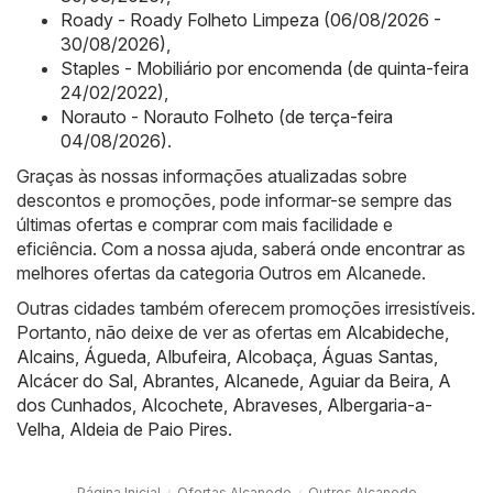
Roady - Roady Folheto Limpeza (06/08/2026 -
30/08/2026)
,
Staples - Mobiliário por encomenda (de quinta-feira
24/02/2022)
,
Norauto - Norauto Folheto (de terça-feira
04/08/2026)
.
Graças às nossas informações atualizadas sobre
descontos e promoções, pode informar-se sempre das
últimas ofertas e comprar com mais facilidade e
eficiência. Com a nossa ajuda, saberá onde encontrar as
melhores ofertas da categoria Outros em Alcanede.
Outras cidades também oferecem promoções irresistíveis.
Portanto, não deixe de ver as ofertas em
Alcabideche
,
Alcains
,
Águeda
,
Albufeira
,
Alcobaça
,
Águas Santas
,
Alcácer do Sal
,
Abrantes
,
Alcanede
,
Aguiar da Beira
,
A
dos Cunhados
,
Alcochete
,
Abraveses
,
Albergaria-a-
Velha
,
Aldeia de Paio Pires
.
Página Inicial
Ofertas Alcanede
Outros Alcanede