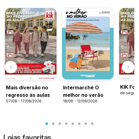
KIK Fol
Mais diversão no
Intermarché O
de segund
regresso às aulas
melhor no verão
07/08 - 17/08/2026
18/06 - 12/08/2026
Lojas favoritas.