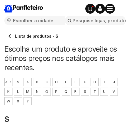
Panfleteiro
Lista de produtos - S
Escolha um produto e aproveite os
ótimos preços nos catálogos mais
recentes.
A-Z
5
A
B
C
D
E
F
G
H
I
J
K
L
M
N
O
P
Q
R
S
T
U
V
W
X
Y
S