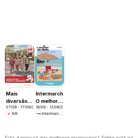
Mais
Intermarché
diversão
O melhor
07/08 - 17/08/2026
18/06 - 12/08/2026
no
no verão
KIK
Intermarché
regresso
às aulas
Está à procura das melhores promoções? Então está no