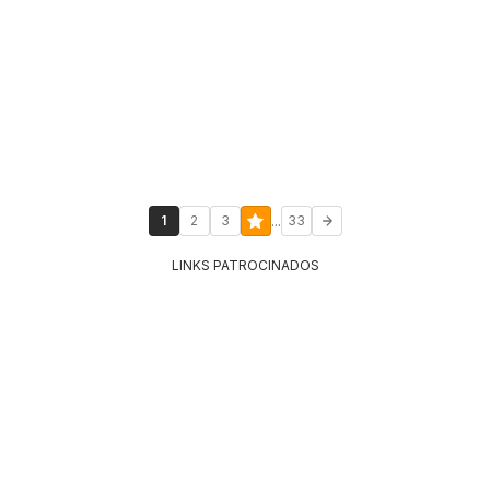
...
1
2
3
33
LINKS PATROCINADOS