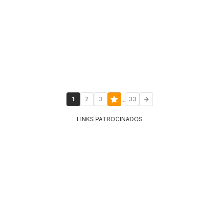
...
1
2
3
33
LINKS PATROCINADOS