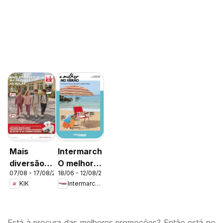
Mais
Intermarché
diversão
O melhor
07/08 - 17/08/2026
18/06 - 12/08/2026
no
no verão
KIK
Intermarché
regresso
às aulas
Está à procura das melhores promoções? Então está no