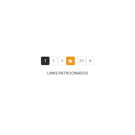
...
1
2
3
20
LINKS PATROCINADOS