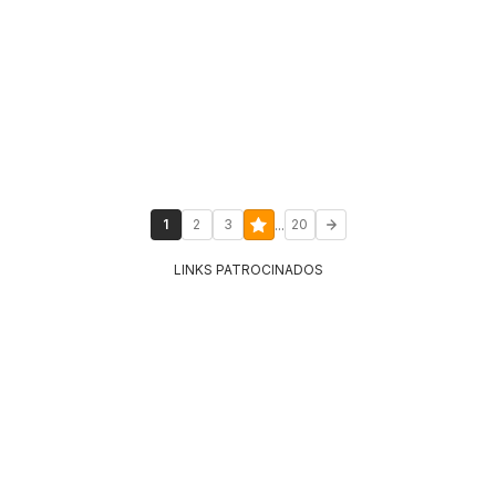
...
1
2
3
20
LINKS PATROCINADOS