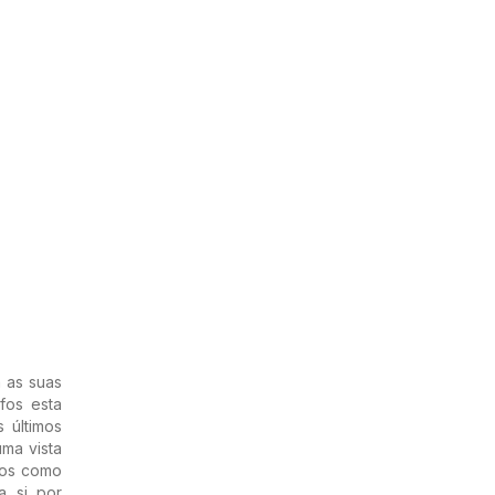
a as suas
fos esta
 últimos
ma vista
tos como
a si por