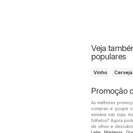
Veja também
populares
Vinho
Cerveja
Promoção d
As melhores promoç
compras e poupe no
semana nas lojas ma
folhetos? Agora pod
de olhos e descubra
Leite
,
Manteiga
,
Que