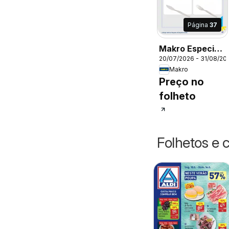
Página
37
Makro Especial
20/07/2026 - 31/08/20
Peixe e Marisco
Makro
Preço no
folheto
Folhetos e 