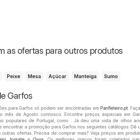
 as ofertas para outros produtos
Peixe
Mesa
Açúcar
Manteiga
Sumo
e Garfos
ões para Garfos só podem ser encontradas em
Panfleteiro.pt
. Faç
 mês de Agosto connosco. Encontre preços especiais em Gar
is populares de Portugal, como . Já deu uma vista de olhos aos
e encontrar a promoção para Garfos nos seguintes catálogos: Dê u
 outras ofertas. Precisa de comprar mais? Veja preços em produ
ijo
,
Iogurte
e
Ovos
. Os melhores preços foram coletados par