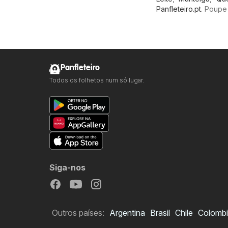
Panfleteiro.pt
. Poupe
Panfleteiro
Todos os folhetos num só lugar.
Siga-nos
Outros países:
Argentina
Brasil
Chile
Colomb