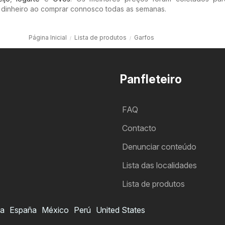
 dinheiro ao comprar connosco todas as semanas.
Página Inicial
Lista de produtos
Garfos
Panfleteiro
FAQ
Contacto
Denunciar conteúdo
Lista das localidades
Lista de produtos
ia
España
México
Perú
United States