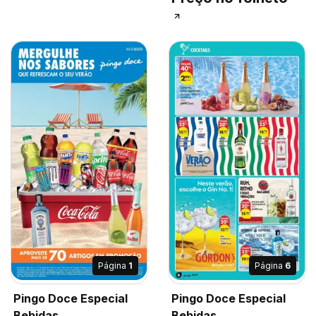
Página
1
Página
6
Pingo Doce Especial
Pingo Doce Especial
Bebidas
Bebidas