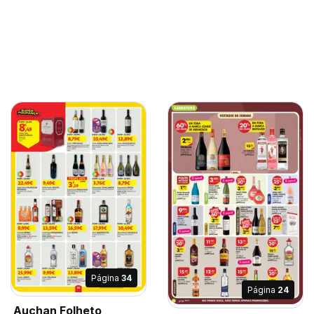
Página
34
Página
24
Auchan Folheto