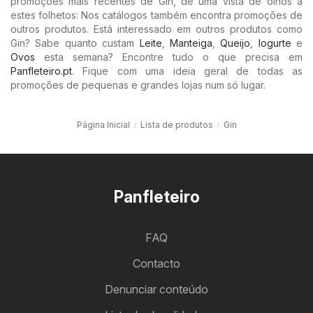
promoções mais recentes de Gin, dê uma vista de olhos a
estes folhetos: Nos catálogos também encontra promoções de
outros produtos. Está interessado em outros produtos como
Gin? Sabe quanto custam
Leite
,
Manteiga
,
Queijo
,
Iogurte
e
Ovos
esta semana? Encontre tudo o que precisa em
Panfleteiro.pt
. Fique com uma ideia geral de todas as
promoções de pequenas e grandes lojas num só lugar.
Página Inicial
Lista de produtos
Gin
Panfleteiro
FAQ
Contacto
Denunciar conteúdo