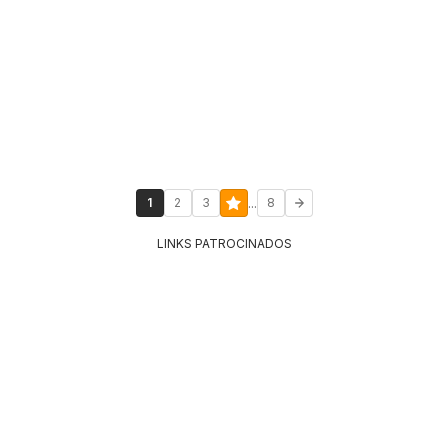
...
1
2
3
8
LINKS PATROCINADOS