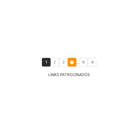
...
1
2
3
8
LINKS PATROCINADOS