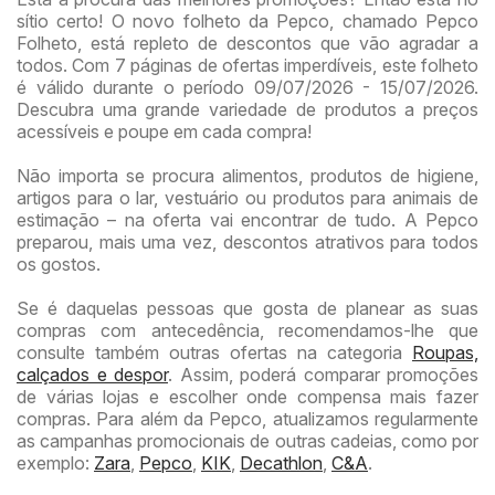
sítio certo! O novo folheto da Pepco, chamado Pepco
Folheto, está repleto de descontos que vão agradar a
todos. Com 7 páginas de ofertas imperdíveis, este folheto
é válido durante o período 09/07/2026 - 15/07/2026.
Descubra uma grande variedade de produtos a preços
acessíveis e poupe em cada compra!
Não importa se procura alimentos, produtos de higiene,
artigos para o lar, vestuário ou produtos para animais de
estimação – na oferta vai encontrar de tudo. A Pepco
preparou, mais uma vez, descontos atrativos para todos
os gostos.
Se é daquelas pessoas que gosta de planear as suas
compras com antecedência, recomendamos-lhe que
consulte também outras ofertas na categoria
Roupas,
calçados e despor
. Assim, poderá comparar promoções
de várias lojas e escolher onde compensa mais fazer
compras. Para além da Pepco, atualizamos regularmente
as campanhas promocionais de outras cadeias, como por
exemplo:
Zara
,
Pepco
,
KIK
,
Decathlon
,
C&A
.