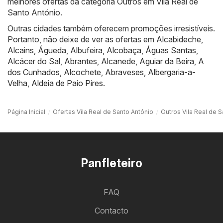
melhores ofertas da categoria Outros em Vila Real de
Santo António.
Outras cidades também oferecem promoções irresistíveis.
Portanto, não deixe de ver as ofertas em
Alcabideche
,
Alcains
,
Águeda
,
Albufeira
,
Alcobaça
,
Águas Santas
,
Alcácer do Sal
,
Abrantes
,
Alcanede
,
Aguiar da Beira
,
A
dos Cunhados
,
Alcochete
,
Abraveses
,
Albergaria-a-
Velha
,
Aldeia de Paio Pires
.
Página Inicial
Ofertas Vila Real de Santo António
Outros Vila Real de 
Panfleteiro
FAQ
Contacto