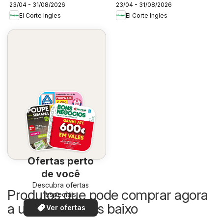
23/04 - 31/08/2026
23/04 - 31/08/2026
El Corte Ingles
El Corte Ingles
Ofertas perto
de você
Descubra ofertas
Produtos que pode comprar agora
especiais
a um preço mais baixo
Ver ofertas