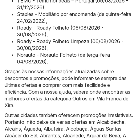
TEMU - Temu hot deals – Portugal (09/08/2026 -
31/12/2026)
,
Staples - Mobiliário por encomenda (de quinta-feira
24/02/2022)
,
Roady - Roady Folheto (06/08/2026 -
30/08/2026)
,
Roady - Roady Folheto Limpeza (06/08/2026 -
30/08/2026)
,
Norauto - Norauto Folheto (de terça-feira
04/08/2026)
.
Graças às nossas informações atualizadas sobre
descontos e promoções, pode informar-se sempre das
últimas ofertas e comprar com mais facilidade e
eficiência. Com a nossa ajuda, saberá onde encontrar as
melhores ofertas da categoria Outros em Vila Franca de
Xira.
Outras cidades também oferecem promoções irresistíveis.
Portanto, não deixe de ver as ofertas em
Alcabideche
,
Alcains
,
Águeda
,
Albufeira
,
Alcobaça
,
Águas Santas
,
Alcácer do Sal
,
Abrantes
,
Alcanede
,
Aguiar da Beira
,
A