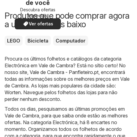
de você
Descubra ofertas
Produtos que pode comprar agora
especiais
a um preço mais baixo
Ver ofertas
LEGO
Bicicleta
Computador
Procura os últimos folhetos e catálogos da categoria
Electrónica em Vale de Cambra? Está no sítio certo! No
nosso site,
Vale de Cambra - Panfleteiro.pt
, encontrará
todas as informações sobre os melhores preços em Vale
de Cambra. As lojas mais populares da cidade são:
Worten
. Navegue pelos folhetos das lojas para não
perder nenhum desconto.
Todos os dias, pesquisamos as últimas promoções em
Vale de Cambra, para que saiba onde estão as melhores
ofertas. Na categoria Electrónica, há 8 encartes no
momento. Organizamos todos os folhetos de acordo
com a categoria, para que encontre rapidamente o que