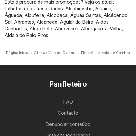
Está à procura de mais promoções? Veja os atuais
folhetos de outras cidades:
Alcabideche
,
Alcains
,
Águeda
,
Albufeira
,
Alcobaça
,
Águas Santas
,
Alcácer do
Sal
,
Abrantes
,
Alcanede
,
Aguiar da Beira
,
A dos
Cunhados
,
Alcochete
,
Abraveses
,
Albergaria-a-Velha
,
Aldeia de Paio Pires
.
Página Inicial
Ofertas Vale de Cambra
Electrónica Vale de Cambra
Panfleteiro
FAQ
Contacto
Denunciar conteúdo
Lista das localidades