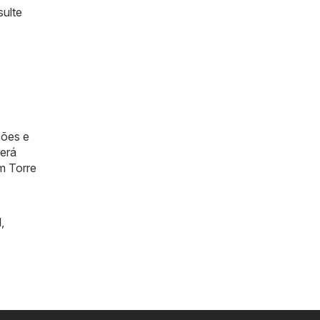
sulte
ções e
berá
m Torre
l
,