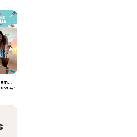
 em
a 06/04/2022
s