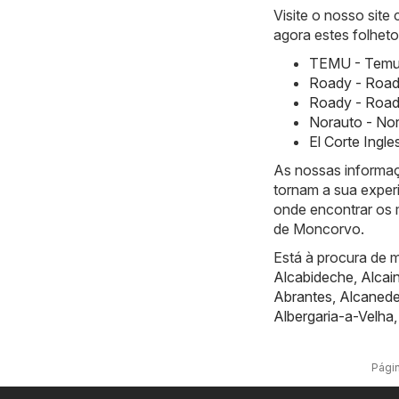
Visite o nosso site
agora estes folheto
TEMU - Temu 
Roady - Road
Roady - Road
Norauto - Nor
El Corte Ingl
As nossas informaç
tornam a sua exper
onde encontrar os 
de Moncorvo.
Está à procura de m
Alcabideche
,
Alcai
Abrantes
,
Alcaned
Albergaria-a-Velha
Págin