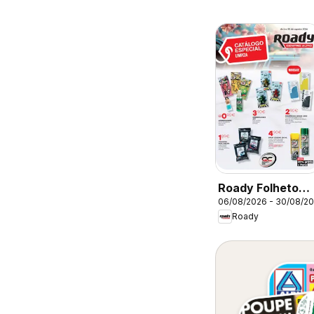
Roady Folheto
06/08/2026 - 30/08/2
Limpeza
Roady