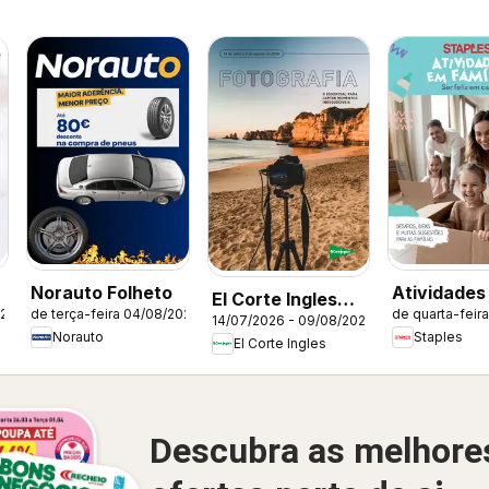
Norauto Folheto
Atividades
El Corte Ingles
026
de terça-feira 04/08/2026
de quarta-feir
Família
14/07/2026 - 09/08/2026
Fotografia
Norauto
Staples
El Corte Ingles
Descubra as melhore