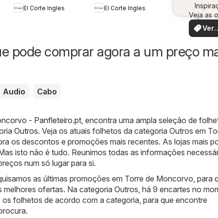
Inspira
vo
El Corte Ingles
El Corte Ingles
Veja as o
perto de
Ver
ofer
ue pode comprar agora a um preço ma
Audio
Cabo
ncorvo - Panfleteiro.pt
, encontra uma ampla seleção de folhe
oria
Outros
. Veja os atuais folhetos da categoria Outros em To
a os descontos e promoções mais recentes. As lojas mais p
. Mas isto não é tudo. Reunimos todas as informações necessár
reços num só lugar para si.
quisamos as últimas promoções em Torre de Moncorvo, para 
s melhores ofertas. Na categoria Outros, há 9 encartes no mo
os folhetos de acordo com a categoria, para que encontre
procura.