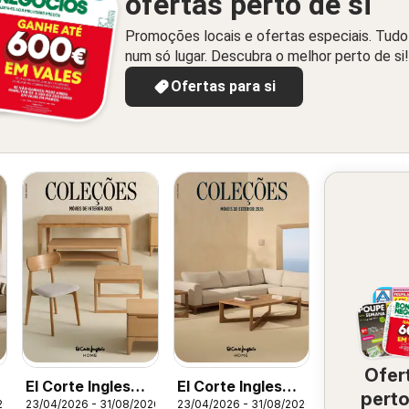
ofertas perto de si
Promoções locais e ofertas especiais. Tudo
num só lugar. Descubra o melhor perto de si!
Ofertas para si
Ofer
El Corte Ingles
El Corte Ingles
perto
26
23/04/2026 - 31/08/2026
23/04/2026 - 31/08/2026
Folheto
Folheto