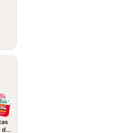
tas
 de