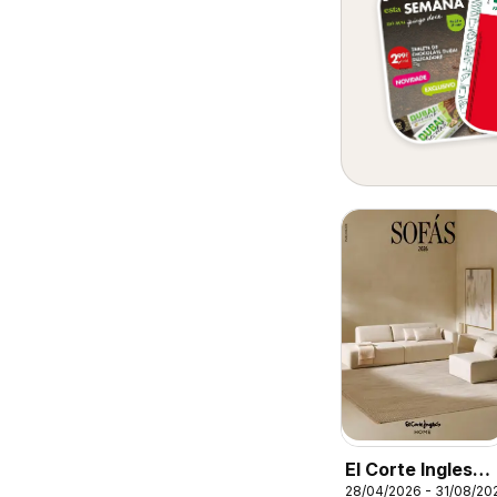
El Corte Ingles
28/04/2026 - 31/08/20
Folheto