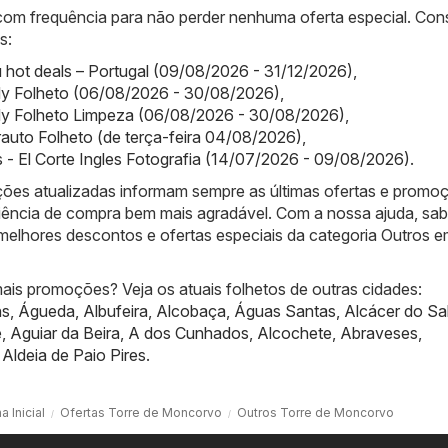
 com frequência para não perder nenhuma oferta especial. Con
s:
hot deals – Portugal (09/08/2026 - 31/12/2026)
,
y Folheto (06/08/2026 - 30/08/2026)
,
y Folheto Limpeza (06/08/2026 - 30/08/2026)
,
auto Folheto (de terça-feira 04/08/2026)
,
es - El Corte Ingles Fotografia (14/07/2026 - 09/08/2026)
.
ões atualizadas informam sempre as últimas ofertas e promo
iência de compra bem mais agradável. Com a nossa ajuda, sa
melhores descontos e ofertas especiais da categoria Outros e
ais promoções? Veja os atuais folhetos de outras cidades:
ns
,
Águeda
,
Albufeira
,
Alcobaça
,
Águas Santas
,
Alcácer do Sa
e
,
Aguiar da Beira
,
A dos Cunhados
,
Alcochete
,
Abraveses
,
,
Aldeia de Paio Pires
.
a Inicial
Ofertas Torre de Moncorvo
Outros Torre de Moncorvo