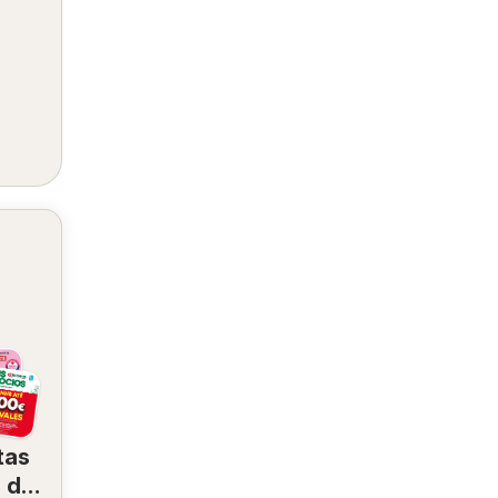
tas
 de