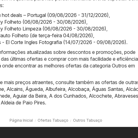
s:
hot deals – Portugal (09/08/2026 - 31/12/2026)
,
y Folheto (06/08/2026 - 30/08/2026)
,
y Folheto Limpeza (06/08/2026 - 30/08/2026)
,
auto Folheto (de terça-feira 04/08/2026)
,
es - El Corte Ingles Fotografia (14/07/2026 - 09/08/2026)
.
informações atualizadas sobre descontos e promoções, pode
das últimas ofertas e comprar com mais facilidade e eficiênci
á onde encontrar as melhores ofertas da categoria Outros em
de mais preços atraentes, consulte também as ofertas de outra
he
,
Alcains
,
Águeda
,
Albufeira
,
Alcobaça
,
Águas Santas
,
Alcác
nede
,
Aguiar da Beira
,
A dos Cunhados
,
Alcochete
,
Abravese
,
Aldeia de Paio Pires
.
Página Inicial
Ofertas Tabuaço
Outros Tabuaço