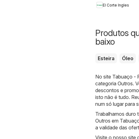
El Corte Ingles
Produtos q
baixo
Esteira
Óleo
No site
Tabuaço - P
categoria
Outros
. 
descontos e promoç
isto não é tudo. R
num só lugar para si
Trabalhamos duro to
Outros em Tabuaço 
a validade das ofer
Visite o nosso site