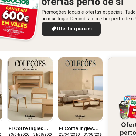
ofertas perto de si
Promoções locais e ofertas especiais. Tudo
num só lugar. Descubra o melhor perto de si!
Ofertas para si
Ofer
El Corte Ingles
El Corte Ingles
perto
26
23/04/2026 - 31/08/2026
23/04/2026 - 31/08/2026
Folheto
Folheto