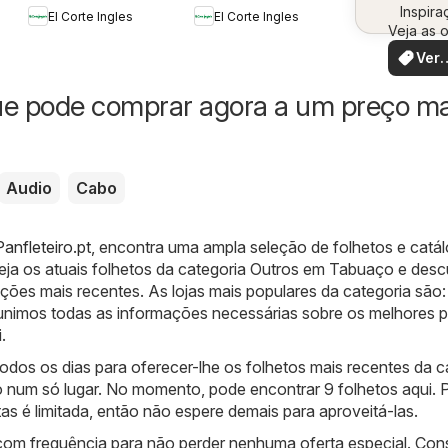
Inspira
vo
El Corte Ingles
El Corte Ingles
Veja as o
perto de
Ver
ofer
ue pode comprar agora a um preço ma
Audio
Cabo
anfleteiro.pt
, encontra uma ampla seleção de folhetos e catá
Veja os atuais folhetos da categoria Outros em Tabuaço e desc
ões mais recentes. As lojas mais populares da categoria são:
eunimos todas as informações necessárias sobre os melhores 
.
dos os dias para oferecer-lhe os folhetos mais recentes da c
num só lugar. No momento, pode encontrar 9 folhetos aqui. 
tas é limitada, então não espere demais para aproveitá-las.
 com frequência para não perder nenhuma oferta especial. Con