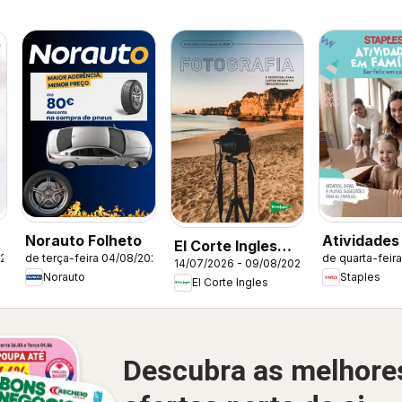
Norauto Folheto
Atividades
El Corte Ingles
026
de terça-feira 04/08/2026
de quarta-feir
Família
14/07/2026 - 09/08/2026
Fotografia
Norauto
Staples
El Corte Ingles
Descubra as melhore