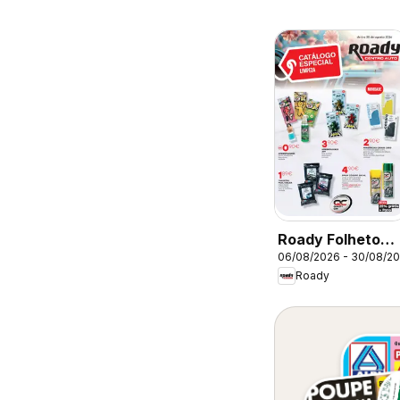
Roady Folheto
06/08/2026 - 30/08/2
Limpeza
Roady