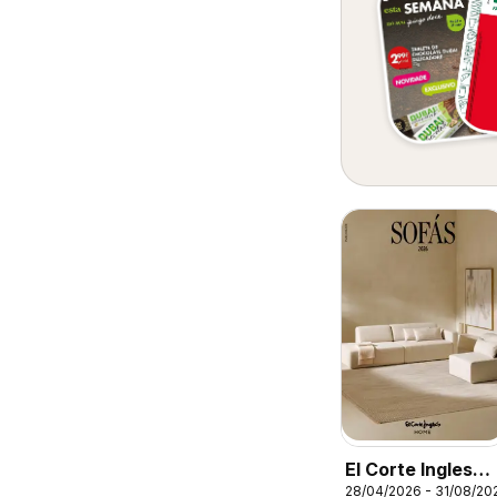
El Corte Ingles
28/04/2026 - 31/08/20
Folheto