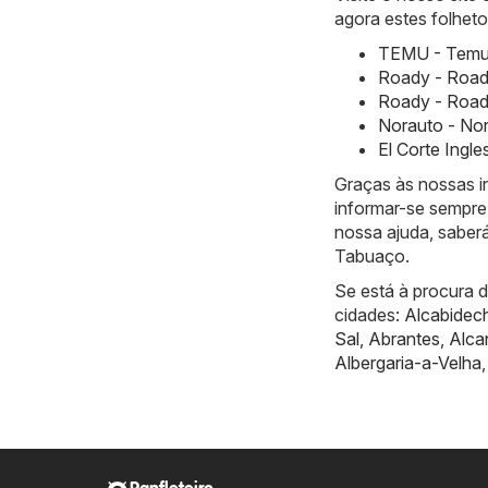
agora estes folheto
TEMU - Temu 
Roady - Road
Roady - Road
Norauto - Nor
El Corte Ingl
Graças às nossas 
informar-se sempre 
nossa ajuda, saber
Tabuaço.
Se está à procura 
cidades:
Alcabidec
Sal
,
Abrantes
,
Alca
Albergaria-a-Velha