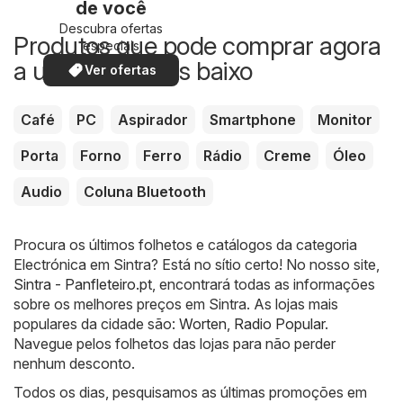
de você
Descubra ofertas
Produtos que pode comprar agora
especiais
a um preço mais baixo
Ver ofertas
Café
PC
Aspirador
Smartphone
Monitor
Porta
Forno
Ferro
Rádio
Creme
Óleo
Audio
Coluna Bluetooth
Procura os últimos folhetos e catálogos da categoria
Electrónica em Sintra? Está no sítio certo! No nosso site,
Sintra - Panfleteiro.pt
, encontrará todas as informações
sobre os melhores preços em Sintra. As lojas mais
populares da cidade são:
Worten
,
Radio Popular
.
Navegue pelos folhetos das lojas para não perder
nenhum desconto.
Todos os dias, pesquisamos as últimas promoções em