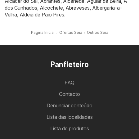
Alcácer do Sal
,
Abrantes
,
Alcanede
,
Aguiar da Beira
,
A
dos Cunhados
,
Alcochete
,
Abraveses
,
Albergaria-a-
Velha
,
Aldeia de Paio Pires
.
Página Inicial
Ofertas Seia
Outros Seia
Panfleteiro
FAQ
Contacto
Denunciar conteúdo
Lista das localidades
Lista de produtos