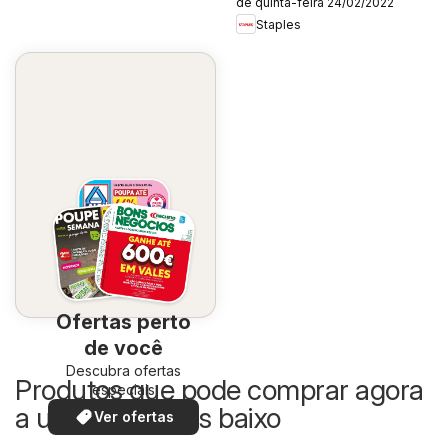
de quinta-feira 24/02/2022
Staples
Ofertas perto
de você
Descubra ofertas
Produtos que pode comprar agora
especiais
a um preço mais baixo
Ver ofertas