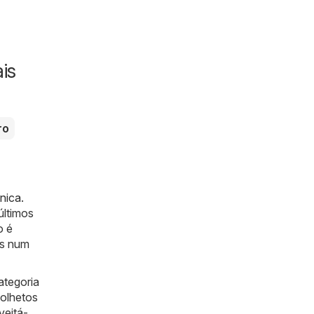
is
ro
ónica
.
últimos
o é
is num
ategoria
folhetos
veitá-