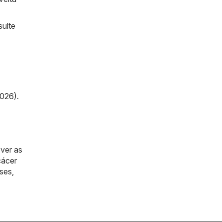
sulte
2026)
.
 ver as
cácer
ses
,