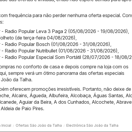
 com frequência para não perder nenhuma oferta especial. Con
s:
 - Radio Popular Leva 3 Paga 2 (05/08/2026 - 19/08/2026)
,
olheto (de terça-feira 04/08/2026)
,
r - Radio Popular Bosch (01/08/2026 - 31/08/2026)
,
 - Radio Popular Nutribullet (01/08/2026 - 31/08/2026)
,
 - Radio Popular Especial Som Portátil (28/07/2026 - 18/08/
 compras no conforto de casa e depois compre na loja com os
qui, sempre verá um ótimo panorama das ofertas especiais
 João da Talha.
bém oferecem promoções irresistíveis. Portanto, não deixe de
eche
,
Alcains
,
Águeda
,
Albufeira
,
Alcobaça
,
Águas Santas
,
Al
lcanede
,
Aguiar da Beira
,
A dos Cunhados
,
Alcochete
,
Abrave
,
Aldeia de Paio Pires
.
Inicial
Ofertas São João da Talha
Electrónica São João da Talha