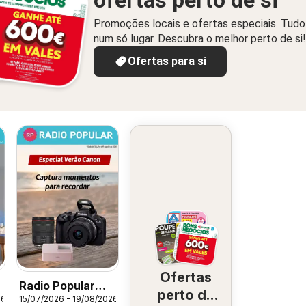
ofertas perto de si
Promoções locais e ofertas especiais. Tudo
num só lugar. Descubra o melhor perto de si!
Ofertas para si
Ofertas
Radio Popular
perto de
26
15/07/2026 - 19/08/2026
Especial Verão