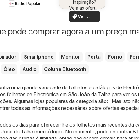
Inspiração?
você
Radio Popular
Canon
Veja as ofertas
perto de você!
Ver
ofertas
ue pode comprar agora a um preço ma
pirador
Smartphone
Monitor
Porta
Forno
Fer
Óleo
Audio
Coluna Bluetooth
ontra uma grande variedade de folhetos e catálogos de
Electr
s folhetos de Electrónica em São João da Talha para ver os 
ões. Algumas lojas populares da categoria são: . Mas isto nã
ontrar todas as informações necessárias sobre ofertas especia
dos os dias para oferecer-lhe os folhetos mais recentes da c
 João da Talha num só lugar. No momento, pode encontrar 8 
dade das ofertas é limitada, então não espere demais para apro