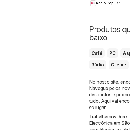
Radio Popular
Produtos q
baixo
Café
PC
As
Rádio
Creme
No nosso site, enc
Navegue pelos novo
descontos e promoç
tudo. Aqui vai enc
só lugar.
Trabalhamos duro to
Electrónica em São
aqui. Porém, a vali