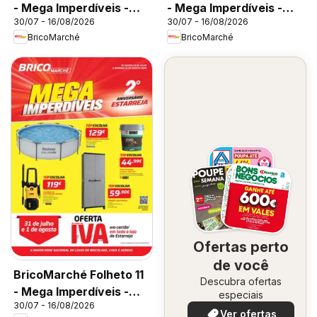
- Mega Imperdíveis -
- Mega Imperdíveis -
30/07 - 16/08/2026
30/07 - 16/08/2026
Vila do Conde
Faro
BricoMarché
BricoMarché
Ofertas perto
de você
BricoMarché Folheto 11
Descubra ofertas
- Mega Imperdíveis -
especiais
30/07 - 16/08/2026
Estarreja
Ver ofertas