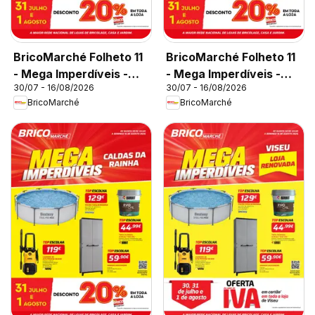
BricoMarché Folheto 11
BricoMarché Folheto 11
- Mega Imperdíveis -
- Mega Imperdíveis -
30/07 - 16/08/2026
30/07 - 16/08/2026
Chaves
Castelo Branco
BricoMarché
BricoMarché