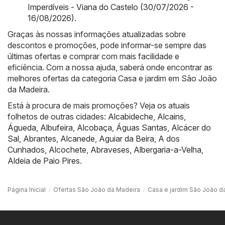
Imperdíveis - Viana do Castelo (30/07/2026 -
16/08/2026)
.
Graças às nossas informações atualizadas sobre
descontos e promoções, pode informar-se sempre das
últimas ofertas e comprar com mais facilidade e
eficiência. Com a nossa ajuda, saberá onde encontrar as
melhores ofertas da categoria Casa e jardim em São João
da Madeira.
Está à procura de mais promoções? Veja os atuais
folhetos de outras cidades:
Alcabideche
,
Alcains
,
Águeda
,
Albufeira
,
Alcobaça
,
Águas Santas
,
Alcácer do
Sal
,
Abrantes
,
Alcanede
,
Aguiar da Beira
,
A dos
Cunhados
,
Alcochete
,
Abraveses
,
Albergaria-a-Velha
,
Aldeia de Paio Pires
.
Página Inicial
Ofertas São João da Madeira
Casa e jardim São João d