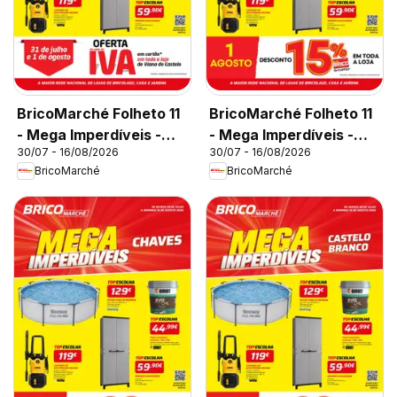
BricoMarché Folheto 11
BricoMarché Folheto 11
- Mega Imperdíveis -
- Mega Imperdíveis -
30/07 - 16/08/2026
30/07 - 16/08/2026
Viana do Castelo
Ovar
BricoMarché
BricoMarché