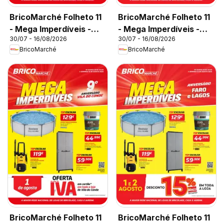
BricoMarché Folheto 11
BricoMarché Folheto 11
- Mega Imperdíveis -
- Mega Imperdíveis -
30/07 - 16/08/2026
30/07 - 16/08/2026
Caldas da Rainha
Viseu
BricoMarché
BricoMarché
BricoMarché Folheto 11
BricoMarché Folheto 11