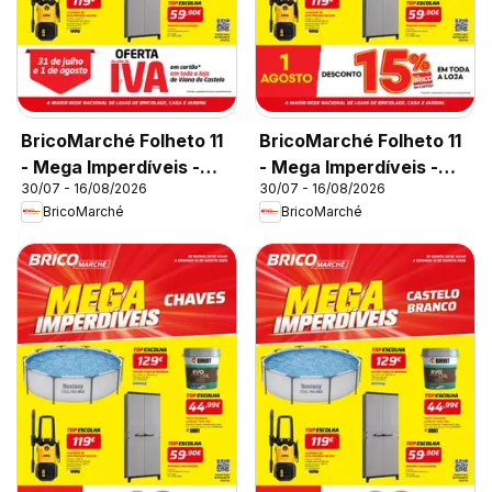
BricoMarché Folheto 11
BricoMarché Folheto 11
- Mega Imperdíveis -
- Mega Imperdíveis -
30/07 - 16/08/2026
30/07 - 16/08/2026
Viana do Castelo
Ovar
BricoMarché
BricoMarché