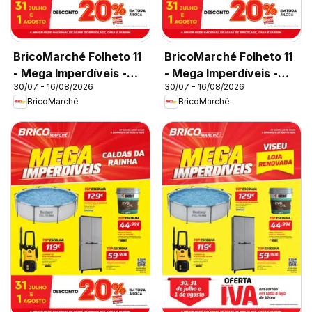
BricoMarché Folheto 11
BricoMarché Folheto 11
- Mega Imperdíveis -
- Mega Imperdíveis -
30/07 - 16/08/2026
30/07 - 16/08/2026
Chaves
Castelo Branco
BricoMarché
BricoMarché