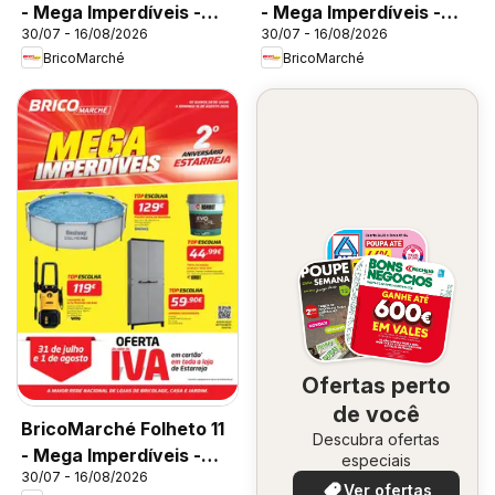
- Mega Imperdíveis -
- Mega Imperdíveis -
30/07 - 16/08/2026
30/07 - 16/08/2026
Vila do Conde
Faro
BricoMarché
BricoMarché
Ofertas perto
de você
BricoMarché Folheto 11
Descubra ofertas
- Mega Imperdíveis -
especiais
30/07 - 16/08/2026
Estarreja
Ver ofertas