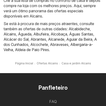
Crie a sua lista de compras no conforto de casa e depois
compre na loja com os melhores preços. Aqui, sempre
verá um ótimo panorama das ofertas especiais
disponíveis em Alcains.
Se está à procura de mais preços atraentes, consulte
também as ofertas de outras cidades:
Alcabideche
,
Alcains
,
Águeda
,
Albufeira
,
Alcobaça
,
Águas Santas
,
Alcácer do Sal
,
Abrantes
,
Alcanede
,
Aguiar da Beira
,
A
dos Cunhados
,
Alcochete
,
Abraveses
,
Albergaria-a-
Velha
,
Aldeia de Paio Pires
.
Página Inicial
Ofertas Alcains
Casa e jardim Alcains
Panfleteiro
FAQ