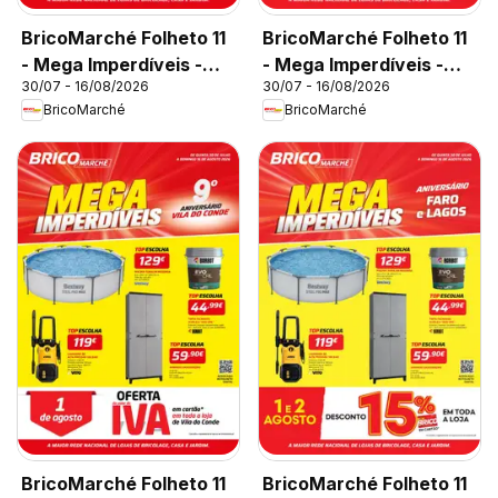
BricoMarché Folheto 11
BricoMarché Folheto 11
- Mega Imperdíveis -
- Mega Imperdíveis -
30/07 - 16/08/2026
30/07 - 16/08/2026
Caldas da Rainha
Viseu
BricoMarché
BricoMarché
BricoMarché Folheto 11
BricoMarché Folheto 11