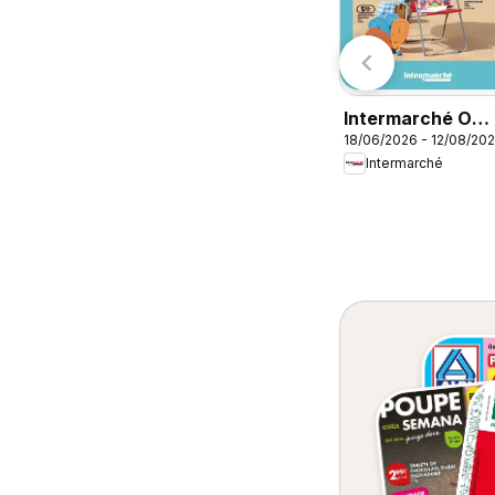
KIK
Aldi
Intermarché O
18/06/2026 - 12/08/20
melhor no verão
Intermarché