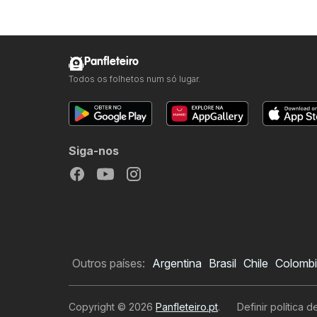
Panfleteiro
Todos os folhetos num só lugar.
Siga-nos
Outros países:
Argentina
Brasil
Chile
Colomb
Copyright © 2026
Panfleteiro.pt
.
Definir política 