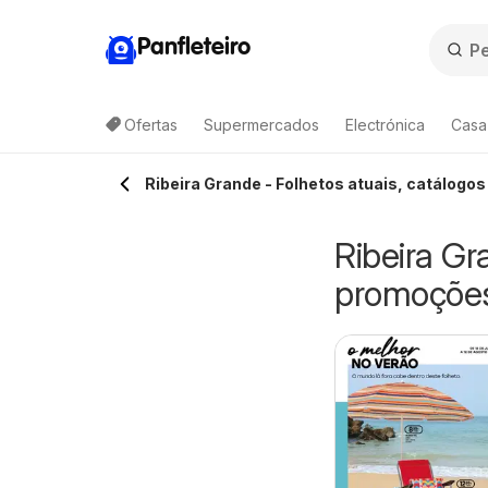
Panfleteiro
Ofertas
Supermercados
Electrónica
Casa
Ribeira Grande - Folhetos atuais, catálogo
Ribeira Gr
promoçõe
IK Folheto
Aldi Folheto
e segunda-feira 10/08/2026
10/08/2026 - 16/08/2026