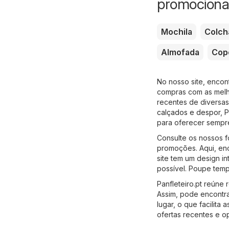
promociona
Mochila
Colch
Almofada
Cop
No nosso site, encon
compras com as melho
recentes de diversas
calçados e despor
,
P
para oferecer sempr
Consulte os nossos f
promoções. Aqui, enc
site tem um design in
possível. Poupe temp
Panfleteiro.pt reúne 
Assim, pode encontr
lugar, o que facilit
ofertas recentes e o