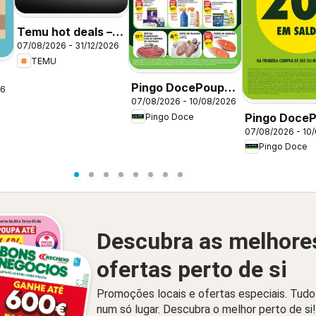
Temu hot deals –
07/08/2026 - 31/12/2026
Portugal
TEMU
Pingo DocePoupe
26
07/08/2026 - 10/08/2026
este Fim de
Pingo Doce
Pingo Doce
Semana Madeira
07/08/2026 - 10
este Fim de
Pingo Doce
Semana
Descubra as melhore
ofertas perto de si
Promoções locais e ofertas especiais. Tudo
num só lugar. Descubra o melhor perto de si!