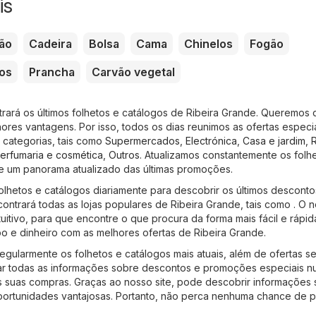
is
ão
Cadeira
Bolsa
Cama
Chinelos
Fogão
os
Prancha
Carvão vegetal
trará os últimos folhetos e catálogos de Ribeira Grande. Queremos 
res vantagens. Por isso, todos os dias reunimos as ofertas especi
 categorias, tais como
Supermercados
,
Electrónica
,
Casa e jardim
,
erfumaria e cosmética
,
Outros
. Atualizamos constantemente os folhe
e um panorama atualizado das últimas promoções.
olhetos e catálogos diariamente para descobrir os últimos desconto
ontrará todas as lojas populares de Ribeira Grande, tais como . O 
tuitivo, para que encontre o que procura da forma mais fácil e rápid
o e dinheiro com as melhores ofertas de Ribeira Grande.
regularmente os folhetos e catálogos mais atuais, além de ofertas s
ar todas as informações sobre descontos e promoções especiais n
a as suas compras. Graças ao nosso site, pode descobrir informações
portunidades vantajosas. Portanto, não perca nenhuma chance de p