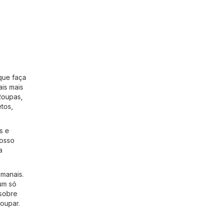
que faça
ais mais
Roupas,
tos,
s e
nosso
a
emanais.
um só
 sobre
oupar.