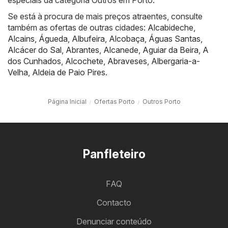
especiais da categoria Outros em Porto.
Se está à procura de mais preços atraentes, consulte
também as ofertas de outras cidades:
Alcabideche
,
Alcains
,
Águeda
,
Albufeira
,
Alcobaça
,
Águas Santas
,
Alcácer do Sal
,
Abrantes
,
Alcanede
,
Aguiar da Beira
,
A
dos Cunhados
,
Alcochete
,
Abraveses
,
Albergaria-a-
Velha
,
Aldeia de Paio Pires
.
Página Inicial
Ofertas Porto
Outros Porto
Panfleteiro
FAQ
Contacto
Denunciar conteúdo