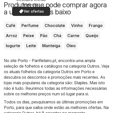
Produtos que pode comprar agora
especiais
a um preço mais baixo
Ver ofertas
Café
Perfume
Chocolate
Vinho
Frango
Arroz
Peixe
Pão
Chá
Carne
Queijo
Iogurte
Leite
Manteiga
Óleo
No site
Porto - Panfleteiro.pt
, encontra uma ampla
seleção de folhetos e catálogos na categoria
Outros
. Veja
os atuais folhetos da categoria Outros em Porto e
descubra os descontos e promoções mais recentes. As
lojas mais populares da categoria são:
Staples
. Mas isto
não é tudo. Reunimos todas as informações necessárias
sobre os melhores preços num só lugar para si.
Todos os dias, pesquisamos as últimas promoções em
Porto, para que saiba onde estão as melhores ofertas. Na