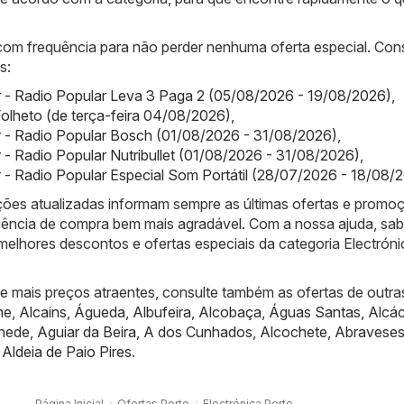
 com frequência para não perder nenhuma oferta especial. Con
s:
 - Radio Popular Leva 3 Paga 2 (05/08/2026 - 19/08/2026)
,
olheto (de terça-feira 04/08/2026)
,
r - Radio Popular Bosch (01/08/2026 - 31/08/2026)
,
 - Radio Popular Nutribullet (01/08/2026 - 31/08/2026)
,
 - Radio Popular Especial Som Portátil (28/07/2026 - 18/08/
ões atualizadas informam sempre as últimas ofertas e promo
iência de compra bem mais agradável. Com a nossa ajuda, sa
melhores descontos e ofertas especiais da categoria Electrón
de mais preços atraentes, consulte também as ofertas de outra
he
,
Alcains
,
Águeda
,
Albufeira
,
Alcobaça
,
Águas Santas
,
Alcác
nede
,
Aguiar da Beira
,
A dos Cunhados
,
Alcochete
,
Abravese
,
Aldeia de Paio Pires
.
Página Inicial
Ofertas Porto
Electrónica Porto