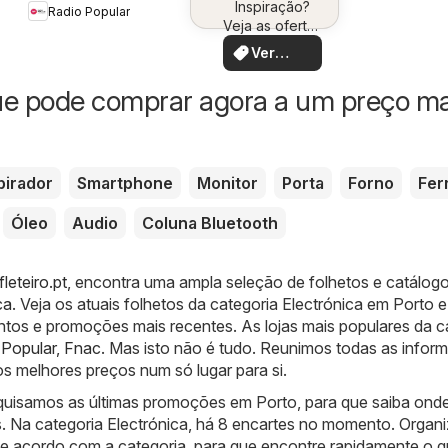
Inspiração?
você
Radio Popular
Canon
Veja as ofertas
perto de você!
Ver
ofertas
ue pode comprar agora a um preço ma
pirador
Smartphone
Monitor
Porta
Forno
Fer
Óleo
Audio
Coluna Bluetooth
leteiro.pt
, encontra uma ampla seleção de folhetos e catálog
ca
. Veja os atuais folhetos da categoria Electrónica em Porto e
tos e promoções mais recentes. As lojas mais populares da c
 Popular
,
Fnac
. Mas isto não é tudo. Reunimos todas as infor
s melhores preços num só lugar para si.
quisamos as últimas promoções em Porto, para que saiba ond
s. Na categoria Electrónica, há 8 encartes no momento. Orga
de acordo com a categoria, para que encontre rapidamente o 