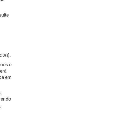
sulte
2026)
.
ções e
berá
ica em
s
er do
s
,