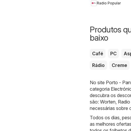
Radio Popular
Produtos q
baixo
Café
PC
As
Rádio
Creme
No site
Porto - Panf
categoria
Electróni
descubra os descon
são:
Worten
,
Radio
necessárias sobre o
Todos os dias, pes
as melhores oferta
todos os folhetos 