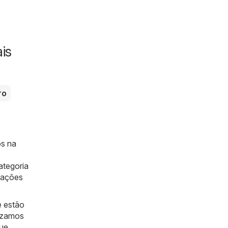
is
ro
os na
ategoria
mações
e estão
nizamos
que