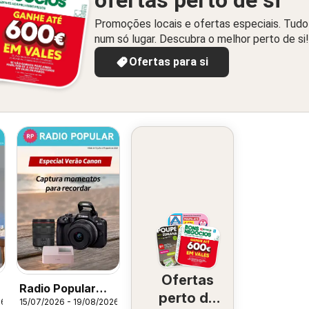
ofertas perto de si
Promoções locais e ofertas especiais. Tudo
num só lugar. Descubra o melhor perto de si!
Ofertas para si
Ofertas
Radio Popular
perto de
26
15/07/2026 - 19/08/2026
Especial Verão