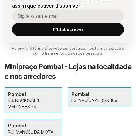
assim que estiver disponível.
Subscrever
Ao enviar o formulário, você concorda com os
termos de uso
e
com o
tratamento dos dados pessoais
.
Minipreço Pombal - Lojas na localidade
e nos arredores
Pombal
Pombal
ES. NACIONAL 1-
ES. NACIONAL, S/N 109
MEIRINHAS 24
Pombal
RU. MANUEL DA MOTA,