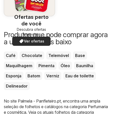
Ofertas perto
de você
Descubra ofertas
Produtos que pode comprar agora
especiais
a um preço mais baixo
Ver ofertas
Café
Chocolate
Telemóvel
Base
Maquilhagem
Pimenta
Óleo
Baunilha
Esponja
Batom
Verniz
Eau de toilette
Delineador
No site
Palmela - Panfleteiro.pt
, encontra uma ampla
seleção de folhetos e catálogos na categoria
Perfumaria
e cosmética
. Veja os atuais folhetos da categoria