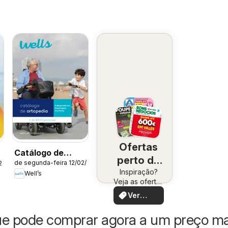
Ofertas
Catálogo de
perto de
de segunda-feira 12/02/2024
26
Ortopedia
Inspiração?
você
Well’s
Veja as ofertas
perto de você!
Ver
ofertas
ue pode comprar agora a um preço ma