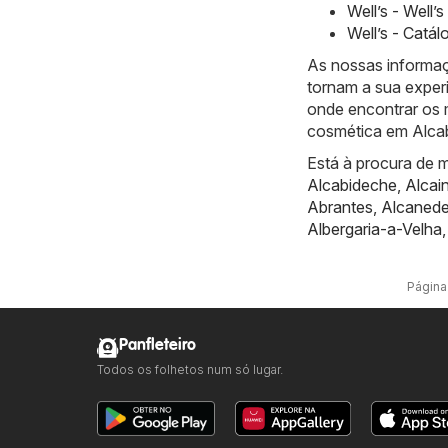
Well’s - Well
Well’s - Catá
As nossas informaç
tornam a sua exper
onde encontrar os 
cosmética em Alca
Está à procura de m
Alcabideche
,
Alcai
Abrantes
,
Alcaned
Albergaria-a-Velha
Página 
Panfleteiro
Todos os folhetos num só lugar.