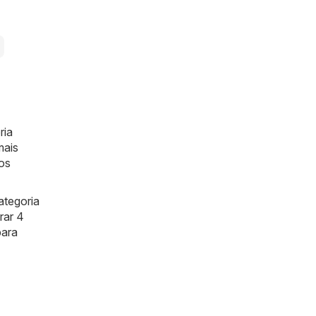
ria
mais
mos
ategoria
rar 4
para