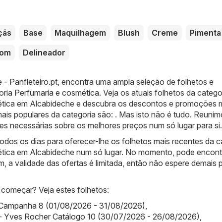
çãs
Base
Maquilhagem
Blush
Creme
Pimenta
tom
Delineador
 - Panfleteiro.pt
, encontra uma ampla seleção de folhetos e
oria
Perfumaria e cosmética
. Veja os atuais folhetos da catego
ética em Alcabideche e descubra os descontos e promoções 
mais populares da categoria são: . Mas isto não é tudo. Reuni
es necessárias sobre os melhores preços num só lugar para si.
dos os dias para oferecer-lhe os folhetos mais recentes da c
tica em Alcabideche num só lugar. No momento, pode encont
m, a validade das ofertas é limitada, então não espere demais 
começar? Veja estes folhetos:
Campanha 8 (01/08/2026 - 31/08/2026)
,
- Yves Rocher Catálogo 10 (30/07/2026 - 26/08/2026)
,