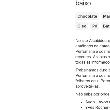
baixo
Chocolate
Ma
Óleo
Pó
Ba
No site
Alcabideche
catálogos na categ
Perfumaria e cosm
recentes. As lojas 
todas as informaçõ
Trabalhamos duro to
Perfumaria e cosmé
folhetos aqui. Poré
aproveitá-las.
Não sabe por onde 
Avon - Avon 
Yves Rocher 