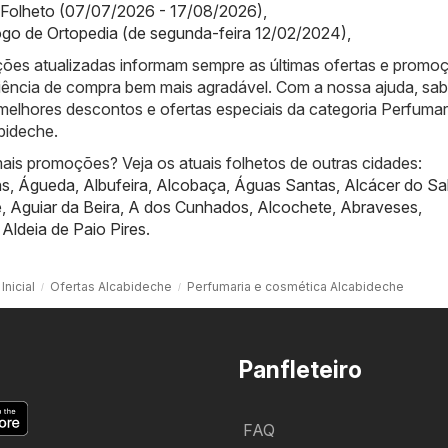
’s Folheto (07/07/2026 - 17/08/2026)
,
logo de Ortopedia (de segunda-feira 12/02/2024)
,
ões atualizadas informam sempre as últimas ofertas e promo
iência de compra bem mais agradável. Com a nossa ajuda, sa
melhores descontos e ofertas especiais da categoria Perfumar
bideche.
ais promoções? Veja os atuais folhetos de outras cidades:
ns
,
Águeda
,
Albufeira
,
Alcobaça
,
Águas Santas
,
Alcácer do Sa
e
,
Aguiar da Beira
,
A dos Cunhados
,
Alcochete
,
Abraveses
,
,
Aldeia de Paio Pires
.
Inicial
Ofertas Alcabideche
Perfumaria e cosmética Alcabideche
Panfleteiro
FAQ