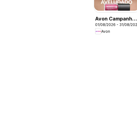
Avon Campanha
01/08/2026 - 31/08/20
8
Avon