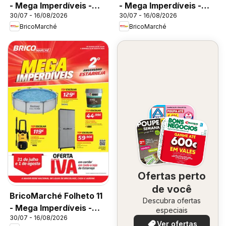
- Mega Imperdíveis -
- Mega Imperdíveis -
30/07 - 16/08/2026
30/07 - 16/08/2026
Vila do Conde
Faro
BricoMarché
BricoMarché
Ofertas perto
de você
BricoMarché Folheto 11
Descubra ofertas
- Mega Imperdíveis -
especiais
30/07 - 16/08/2026
Estarreja
Ver ofertas