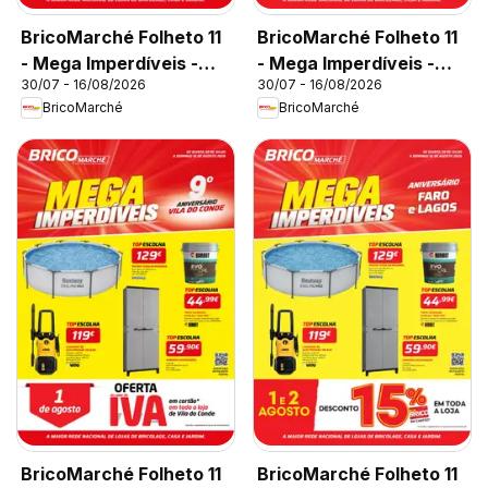
BricoMarché Folheto 11
BricoMarché Folheto 11
- Mega Imperdíveis -
- Mega Imperdíveis -
30/07 - 16/08/2026
30/07 - 16/08/2026
Caldas da Rainha
Viseu
BricoMarché
BricoMarché
BricoMarché Folheto 11
BricoMarché Folheto 11