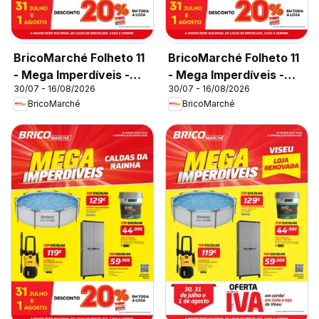
BricoMarché Folheto 11
BricoMarché Folheto 11
- Mega Imperdíveis -
- Mega Imperdíveis -
30/07 - 16/08/2026
30/07 - 16/08/2026
Chaves
Castelo Branco
BricoMarché
BricoMarché