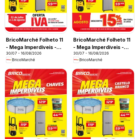
BricoMarché Folheto 11
BricoMarché Folheto 11
- Mega Imperdíveis -
- Mega Imperdíveis -
30/07 - 16/08/2026
30/07 - 16/08/2026
Viana do Castelo
Ovar
BricoMarché
BricoMarché