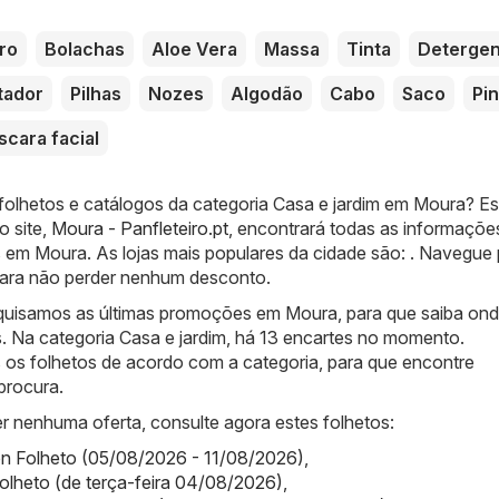
ro
Bolachas
Aloe Vera
Massa
Tinta
Detergen
tador
Pilhas
Nozes
Algodão
Cabo
Saco
Pin
cara facial
 folhetos e catálogos da categoria Casa e jardim em Moura? Es
o site,
Moura - Panfleteiro.pt
, encontrará todas as informaçõe
 em Moura. As lojas mais populares da cidade são: . Navegue 
 para não perder nenhum desconto.
quisamos as últimas promoções em Moura, para que saiba ond
s. Na categoria Casa e jardim, há 13 encartes no momento.
os folhetos de acordo com a categoria, para que encontre
procura.
r nenhuma oferta, consulte agora estes folhetos:
on Folheto (05/08/2026 - 11/08/2026)
,
olheto (de terça-feira 04/08/2026)
,