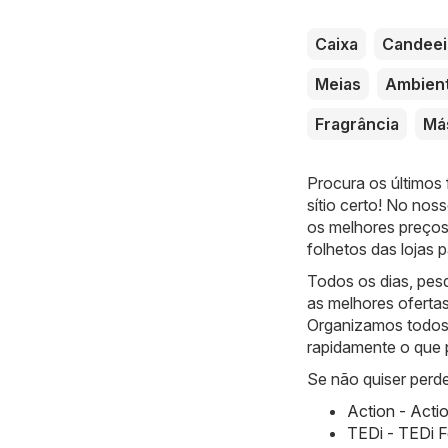
Caixa
Candeei
Meias
Ambien
Fragrância
Más
Procura os últimos
sítio certo! No noss
os melhores preços
folhetos das lojas
Todos os dias, pes
as melhores oferta
Organizamos todos 
rapidamente o que 
Se não quiser perde
Action - Acti
TEDi - TEDi F