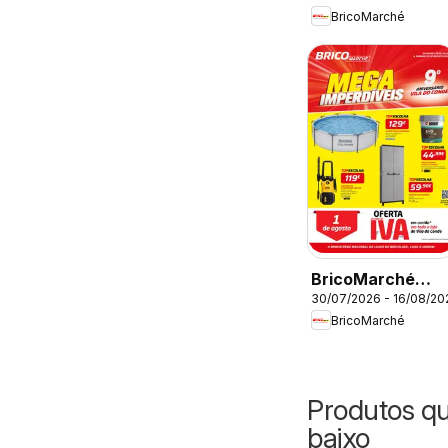
BricoMarché
Imperdíveis -
Chaves
BricoMarché
30/07/2026 - 16/08/20
Folheto 11 - Mega
BricoMarché
Imperdíveis - Vila
do Conde
Produtos q
baixo