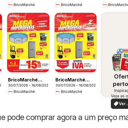
BricoMarché
BricoMarché
BricoMarch
Imperdíveis -
Imperdíveis -
Imperdíveis
Castelo Branco
Caldas da Rainha
Viseu
Ofer
BricoMarché
BricoMarché
perto
26
30/07/2026 - 16/08/2026
30/07/2026 - 16/08/2026
Folheto 11 - Mega
Folheto 11 - Mega
Inspira
vo
BricoMarché
BricoMarché
Imperdíveis -
Imperdíveis -
Veja as o
Faro
Estarreja
perto de
Ver
ofer
ue pode comprar agora a um preço ma