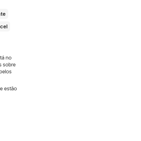
te
cel
tá no
s sobre
pelos
e estão