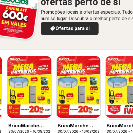
ofertas perto de si
Promoções locais e ofertas especiais. Tudo
num só lugar. Descubra o melhor perto de si!
Ofertas para si
BricoMarché
BricoMarché
BricoMarc
26
30/07/2026 - 16/08/2026
30/07/2026 - 16/08/2026
30/07/2026 - 
Folheto 11 - Mega
Folheto 11 - Mega
Folheto 11 