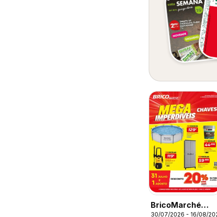
BricoMarché
30/07/2026 - 16/08/20
Folheto 11 - Mega