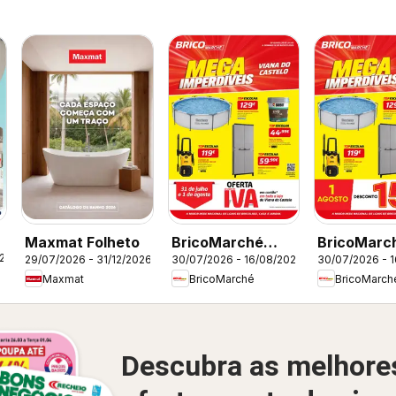
Maxmat Folheto
BricoMarché
BricoMarc
026
29/07/2026 - 31/12/2026
30/07/2026 - 16/08/2026
30/07/2026 - 
Folheto 11 - Mega
Folheto 11 
Maxmat
BricoMarché
BricoMarch
Imperdíveis -
Imperdíveis
Viana do Castelo
Ovar
Descubra as melhore