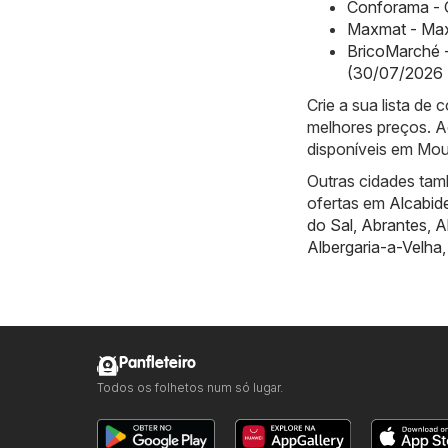
Conforama - 
Maxmat - Max
BricoMarché -
(30/07/2026 
Crie a sua lista de
melhores preços. A
disponíveis em Mou
Outras cidades tam
ofertas em
Alcabid
do Sal
,
Abrantes
,
A
Albergaria-a-Velha
Panfleteiro
Todos os folhetos num só lugar.