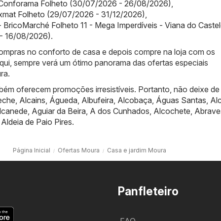
Conforama Folheto (30/07/2026 - 26/08/2026)
,
mat Folheto (29/07/2026 - 31/12/2026)
,
 BricoMarché Folheto 11 - Mega Imperdíveis - Viana do Caste
- 16/08/2026)
.
 compras no conforto de casa e depois compre na loja com os
qui, sempre verá um ótimo panorama das ofertas especiais
ra.
bém oferecem promoções irresistíveis. Portanto, não deixe de
eche
,
Alcains
,
Águeda
,
Albufeira
,
Alcobaça
,
Águas Santas
,
Al
lcanede
,
Aguiar da Beira
,
A dos Cunhados
,
Alcochete
,
Abrave
,
Aldeia de Paio Pires
.
Página Inicial
Ofertas Moura
Casa e jardim Moura
Panfleteiro