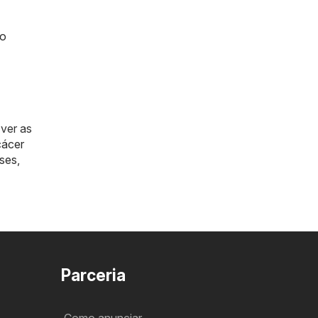
lo
 ver as
cácer
ses
,
Parceria