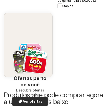
de quinta-feira 24/02/2022
Staples
Ofertas perto
de você
Descubra ofertas
Produtos que pode comprar agora
especiais
a um preço mais baixo
Ver ofertas