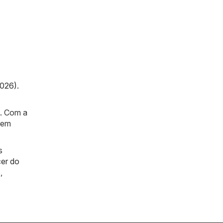
2026)
.
a. Com a
 em
s
er do
s
,