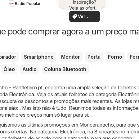
Inspiração?
você
Radio Popular
Canon
Veja as ofertas
perto de você!
Ver
ofertas
ue pode comprar agora a um preço ma
pirador
Smartphone
Monitor
Porta
Forno
Fer
Óleo
Audio
Coluna Bluetooth
o - Panfleteiro.pt
, encontra uma ampla seleção de folhetos 
oria
Electrónica
. Veja os atuais folhetos da categoria Electrón
scubra os descontos e promoções mais recentes. As lojas ma
oria são: . Mas isto não é tudo. Reunimos todas as informaçõe
s melhores preços num só lugar para si.
squisamos as últimas promoções em Moncarapacho, para que 
ores ofertas. Na categoria Electrónica, há 8 encartes no mom
os folhetos de acordo com a categoria, para que encontre