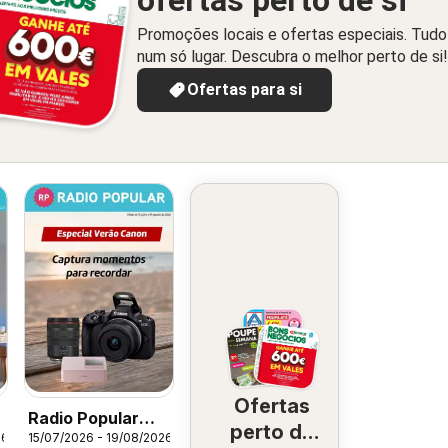
ofertas perto de si
Promoções locais e ofertas especiais. Tudo
num só lugar. Descubra o melhor perto de si!
Ofertas para si
Ofertas
Radio Popular
perto de
26
15/07/2026 - 19/08/2026
Especial Verão