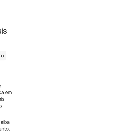
is
ro
e
ica em
is
s
saiba
ento.