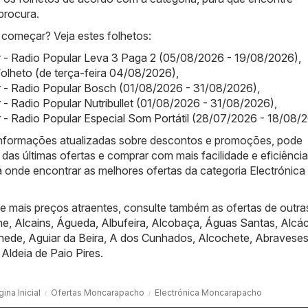
procura.
começar? Veja estes folhetos:
 - Radio Popular Leva 3 Paga 2 (05/08/2026 - 19/08/2026)
,
olheto (de terça-feira 04/08/2026)
,
r - Radio Popular Bosch (01/08/2026 - 31/08/2026)
,
 - Radio Popular Nutribullet (01/08/2026 - 31/08/2026)
,
 - Radio Popular Especial Som Portátil (28/07/2026 - 18/08/
informações atualizadas sobre descontos e promoções, pode
das últimas ofertas e comprar com mais facilidade e eficiênci
á onde encontrar as melhores ofertas da categoria Electrónica
de mais preços atraentes, consulte também as ofertas de outra
he
,
Alcains
,
Águeda
,
Albufeira
,
Alcobaça
,
Águas Santas
,
Alcác
nede
,
Aguiar da Beira
,
A dos Cunhados
,
Alcochete
,
Abravese
,
Aldeia de Paio Pires
.
ina Inicial
Ofertas Moncarapacho
Electrónica Moncarapacho