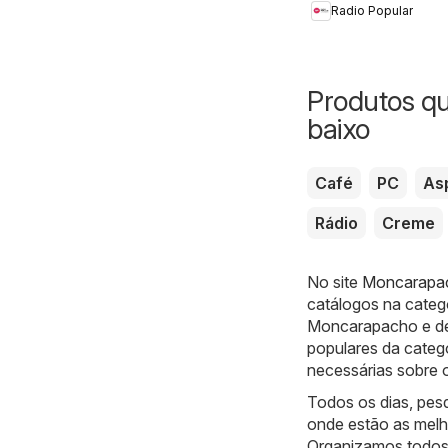
Radio Popular
Produtos q
baixo
Café
PC
As
Rádio
Creme
No site
Moncarapach
catálogos na categ
Moncarapacho e de
populares da categ
necessárias sobre o
Todos os dias, pe
onde estão as melh
Organizamos todos 