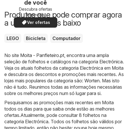
de você
Descubra ofertas
Produtos que pode comprar agora
especiais
a um preço mais baixo
Ver ofertas
LEGO
Bicicleta
Computador
No site
Moita - Panfleteiro.pt
, encontra uma ampla
seleção de folhetos e catálogos na categoria
Electrónica
.
Veja os atuais folhetos da categoria Electrónica em Moita
e descubra os descontos e promoções mais recentes. As
lojas mais populares da categoria são:
Worten
. Mas isto
não é tudo. Reunimos todas as informações necessárias
sobre os melhores preços num só lugar para si.
Pesquisamos as promoções mais recentes em Moita
todos os dias para que saiba onde estão as melhores
ofertas.Atualmente, pode consultar 8 folhetos na
categoria Electrónica. Todos os folhetos são válidos por
tempo limitado, então não hesite: poupe hoje mesmo.