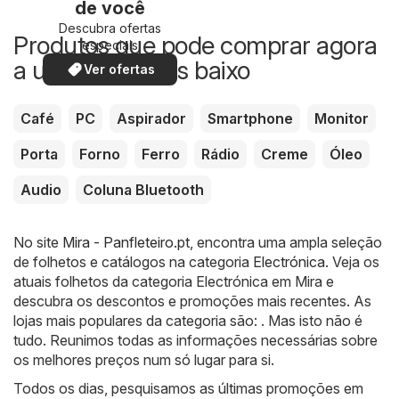
de você
Descubra ofertas
Produtos que pode comprar agora
especiais
a um preço mais baixo
Ver ofertas
Café
PC
Aspirador
Smartphone
Monitor
Porta
Forno
Ferro
Rádio
Creme
Óleo
Audio
Coluna Bluetooth
No site
Mira - Panfleteiro.pt
, encontra uma ampla seleção
de folhetos e catálogos na categoria
Electrónica
. Veja os
atuais folhetos da categoria Electrónica em Mira e
descubra os descontos e promoções mais recentes. As
lojas mais populares da categoria são: . Mas isto não é
tudo. Reunimos todas as informações necessárias sobre
os melhores preços num só lugar para si.
Todos os dias, pesquisamos as últimas promoções em