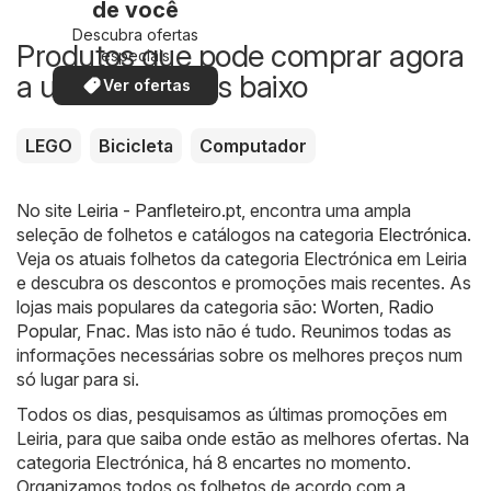
de você
Descubra ofertas
Produtos que pode comprar agora
especiais
a um preço mais baixo
Ver ofertas
LEGO
Bicicleta
Computador
No site
Leiria - Panfleteiro.pt
, encontra uma ampla
seleção de folhetos e catálogos na categoria
Electrónica
.
Veja os atuais folhetos da categoria Electrónica em Leiria
e descubra os descontos e promoções mais recentes. As
lojas mais populares da categoria são:
Worten
,
Radio
Popular
,
Fnac
. Mas isto não é tudo. Reunimos todas as
informações necessárias sobre os melhores preços num
só lugar para si.
Todos os dias, pesquisamos as últimas promoções em
Leiria, para que saiba onde estão as melhores ofertas. Na
categoria Electrónica, há 8 encartes no momento.
Organizamos todos os folhetos de acordo com a