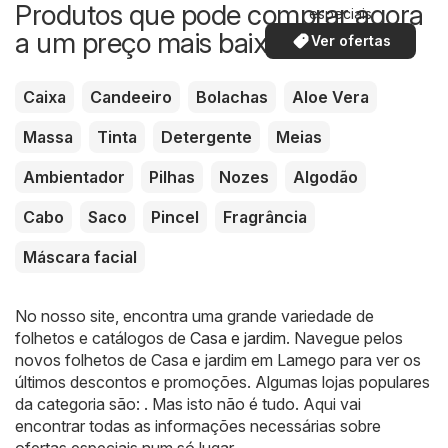
Produtos que pode comprar agora
especiais
a um preço mais baixo
Ver ofertas
Caixa
Candeeiro
Bolachas
Aloe Vera
Massa
Tinta
Detergente
Meias
Ambientador
Pilhas
Nozes
Algodão
Cabo
Saco
Pincel
Fragrância
Máscara facial
No nosso site, encontra uma grande variedade de
folhetos e catálogos de
Casa e jardim
. Navegue pelos
novos folhetos de Casa e jardim em Lamego para ver os
últimos descontos e promoções. Algumas lojas populares
da categoria são: . Mas isto não é tudo. Aqui vai
encontrar todas as informações necessárias sobre
ofertas especiais num só lugar.