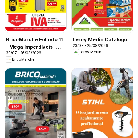
BricoMarché Folheto 11
Leroy Merlin Catálogo
23/07 - 25/08/2026
- Mega Imperdíveis -
Leroy Merlin
30/07 - 16/08/2026
Vila do Conde
BricoMarché