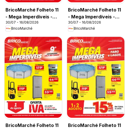
BricoMarché Folheto 11
BricoMarché Folheto 11
- Mega Imperdíveis -
- Mega Imperdíveis -
30/07 - 16/08/2026
30/07 - 16/08/2026
Caldas da Rainha
Viseu
BricoMarché
BricoMarché
BricoMarché Folheto 11
BricoMarché Folheto 11