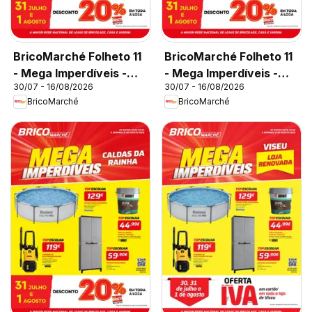
BricoMarché Folheto 11
BricoMarché Folheto 11
- Mega Imperdíveis -
- Mega Imperdíveis -
30/07 - 16/08/2026
30/07 - 16/08/2026
Chaves
Castelo Branco
BricoMarché
BricoMarché