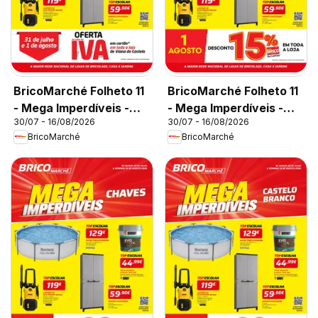
BricoMarché Folheto 11
BricoMarché Folheto 11
- Mega Imperdíveis -
- Mega Imperdíveis -
30/07 - 16/08/2026
30/07 - 16/08/2026
Viana do Castelo
Ovar
BricoMarché
BricoMarché