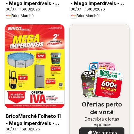
- Mega Imperdíveis -
- Mega Imperdíveis -
30/07 - 16/08/2026
30/07 - 16/08/2026
Vila do Conde
Faro
BricoMarché
BricoMarché
Ofertas perto
de você
BricoMarché Folheto 11
Descubra ofertas
- Mega Imperdíveis -
especiais
30/07 - 16/08/2026
Estarreja
Ver ofertas