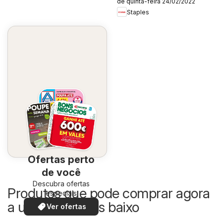
de quinta-feira 24/02/2022
Staples
Ofertas perto
de você
Descubra ofertas
Produtos que pode comprar agora
especiais
a um preço mais baixo
Ver ofertas